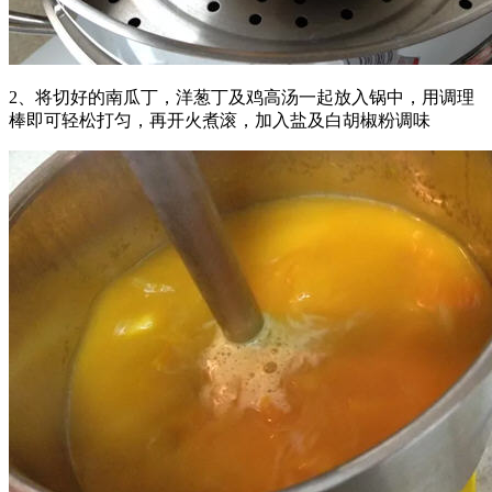
2、将切好的南瓜丁，洋葱丁及鸡高汤一起放入锅中，用调理
棒即可轻松打匀，再开火煮滚，加入盐及白胡椒粉调味