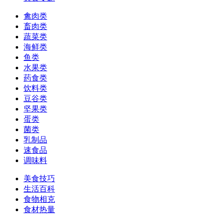
禽肉类
畜肉类
蔬菜类
海鲜类
鱼类
水果类
药食类
饮料类
豆谷类
坚果类
蛋类
菌类
乳制品
速食品
调味料
美食技巧
生活百科
食物相克
食材热量