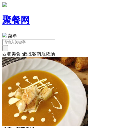
聚餐网
菜单
西餐美食 :必胜客南瓜浓汤