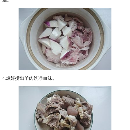
4.焯好捞出羊肉洗净血沫。