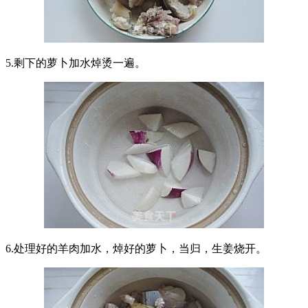
5.剩下的萝卜加水焯烫一遍。
6.处理好的羊肉加水，焯好的萝卜，当归，生姜烧开。