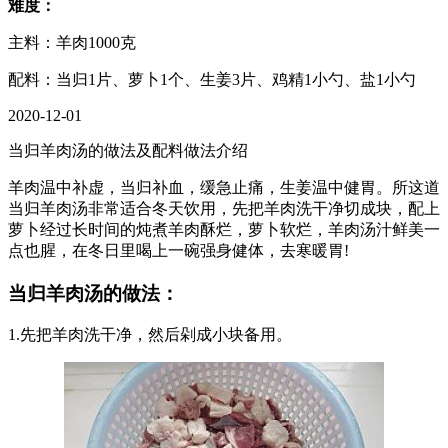
难度：
主料：羊肉1000克
配料：当归1片、萝卜1个、生姜3片、鸡精1小勺、盐1小勺
2020-12-01
当归羊肉汤的做法及配料做法介绍
羊肉温中补虚，当归补血，缓急止痛，生姜温中健胃。所这道
当归羊肉汤非常适合冬天饮用，先把羊肉洗干净切成块，配上
萝卜经过长时间的炖煮羊肉酥烂，萝卜软烂，羊肉汤汁鲜美一
点也腥，在冬日里喝上一碗强身健体，去寒暖胃!
当归羊肉汤的做法：
1.先把羊肉洗干净，然后剁成小块备用。