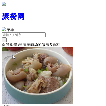
聚餐网
菜单
保健食谱 :当归羊肉汤的做法及配料