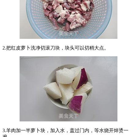
2.把红皮萝卜洗净切滚刀块，块头可以切稍大点。
3.羊肉加一半萝卜块，加入水，盖过门内，等水烧开焯烫一
遍。