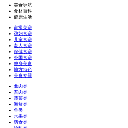
美食导航
食材百科
健康生活
家常菜谱
孕妇食谱
儿童食谱
老人食谱
保健食谱
外国食谱
瘦身美食
地方特色
美食专题
禽肉类
畜肉类
蔬菜类
海鲜类
鱼类
水果类
药食类