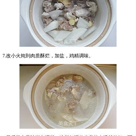
7.改小火炖到肉质酥烂，加盐，鸡精调味。