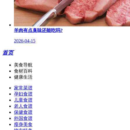
羊肉有点臭味还能吃吗?
2026-04-15
首页
美食导航
食材百科
健康生活
家常菜谱
孕妇食谱
儿童食谱
老人食谱
保健食谱
外国食谱
瘦身美食