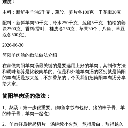
难度：
主料：新鲜生羊油5千克，葱段、姜片各100克，干花椒30克
配料：新鲜羊肉50千克，冷水250千克、葱段5千克、拍松的姜
块2500克、香料(香叶、桂皮各250克，草果30个，八角、草豆
蔻各500克)。
2026-06-30
简阳羊肉汤的做法做法介绍
在家做简阳羊肉汤最关键的是要选用上好的羊肉，其制作方法
和调味都算是比较简单的。但是和外地羊肉汤的区别就是简阳
的羊肉汤是放大葱，不加香菜的，今天我们把简阳羊肉汤分享
给大家。
简阳羊肉汤的做法：
1、熬汤：第一步很重要。(鲫鱼拿纱布包好、猪的棒子骨、羊
的棒子骨，羊肉一起煮)
2、羊肉好后捞起切片，汤继续小火熬，熬得发白，敖得越久