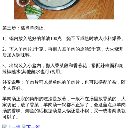
第三步：熬煮羊肉汤。
1、锅内放入熬好的羊油100克，烧至五成热时放入小料爆香。
2、下入羊肉片1千克，再倒入煮羊肉的原汤5千克，大火烧开
后加入调味料。
3、出锅装入小盆内，撒入香菜段和香葱花，搭配辣椒面和煳
辣椒蘸水(其他蘸水也可)食用。
补充说明：羊肉片可以是单纯的羊肉片，也可以搭配羊杂，随
个人喜好。
羊肉汤正宗的简阳的吃法是放葱，一般不在汤里放香菜的，大
家切记，放了香菜，羊肉汤一锅都不正宗了，会遮盖点点羊肉
汤的香味。鲫鱼的话根据汤是大锅还是小锅，买一或者两条就
可以了。