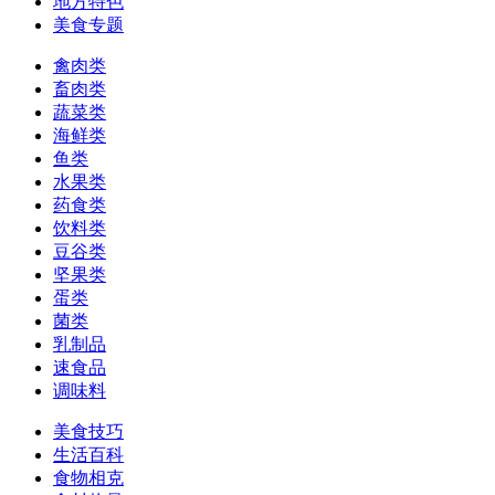
地方特色
美食专题
禽肉类
畜肉类
蔬菜类
海鲜类
鱼类
水果类
药食类
饮料类
豆谷类
坚果类
蛋类
菌类
乳制品
速食品
调味料
美食技巧
生活百科
食物相克