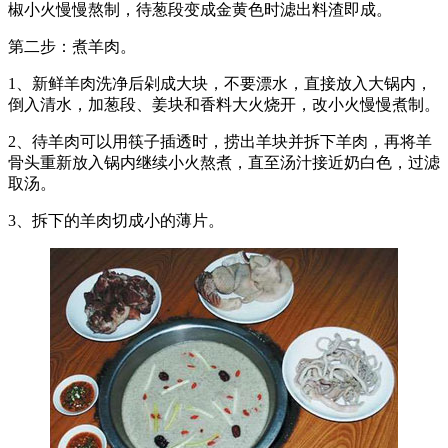
椒小火慢慢熬制，待葱段变成金黄色时滤出料渣即成。
第二步：煮羊肉。
1、新鲜羊肉洗净后剁成大块，不要漂水，直接放入大锅内，
倒入清水，加葱段、姜块和香料大火烧开，改小火慢慢煮制。
2、待羊肉可以用筷子插透时，捞出羊块并拆下羊肉，再将羊
骨头重新放入锅内继续小火熬煮，直至汤汁接近奶白色，过滤
取汤。
3、拆下的羊肉切成小的薄片。