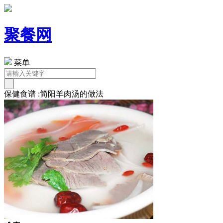
聚餐网
菜单
保健食谱 :简阳羊肉汤的做法