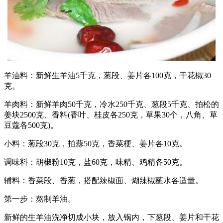
羊油料：新鲜生羊油5千克，葱段、姜片各100克，干花椒30
克。
羊肉料：新鲜羊肉50千克，冷水250千克、葱段5千克、拍松的
姜块2500克、香料(香叶、桂皮各250克，草果30个，八角、草
豆蔻各500克)。
小料：葱段30克，拍蒜50克，香菜梗、姜片各10克。
调味料：胡椒粉10克，盐60克，味精、鸡精各50克。
辅料：香菜段、香葱，搭配辣椒面、煳辣椒蘸水各适量。
第一步：熬制羊油。
新鲜的生羊油洗净切成小块，放入锅内，下葱段、姜片和干花