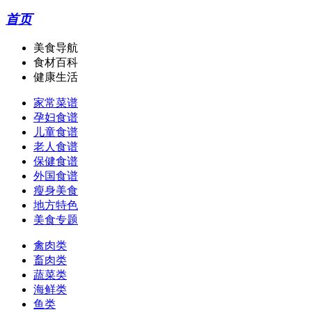
首页
美食导航
食材百科
健康生活
家常菜谱
孕妇食谱
儿童食谱
老人食谱
保健食谱
外国食谱
瘦身美食
地方特色
美食专题
禽肉类
畜肉类
蔬菜类
海鲜类
鱼类