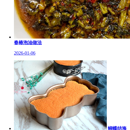
春椿泡油做法
2026-01-06
蝴蝶结海