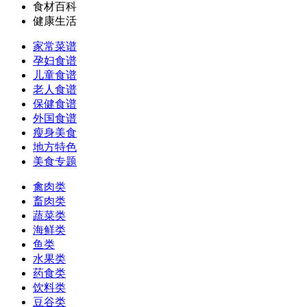
食材百科
健康生活
家常菜谱
孕妇食谱
儿童食谱
老人食谱
保健食谱
外国食谱
瘦身美食
地方特色
美食专题
禽肉类
畜肉类
蔬菜类
海鲜类
鱼类
水果类
药食类
饮料类
豆谷类