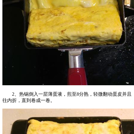
2、热锅倒入一层薄蛋液，煎至8分熟，轻微翻动蛋皮并且
往内折，直到卷成一卷。