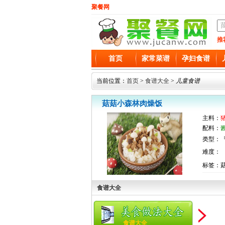
聚餐网
推
首页
家常菜谱
孕妇食谱
当前位置：
首页
>
食谱大全
>
儿童食谱
菇菇小森林肉燥饭
主料：
配料：
类型：『
难度：
标签：
食谱大全
食谱大全