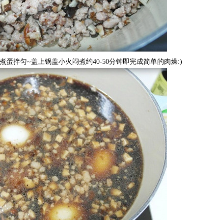
拌匀~盖上锅盖小火闷煮约40-50分钟即完成简单的肉燥:)