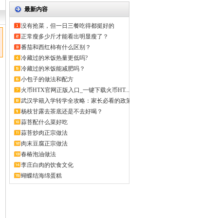
最新内容
没有抢菜，但一日三餐吃得都挺好的
正常瘦多少斤才能看出明显瘦了？
番茄和西红柿有什么区别？
冷藏过的米饭热量更低吗?
冷藏过的米饭能减肥吗？
小包子的做法和配方
火币HTX官网正版入口_一键下载火币HT...
武汉学籍入学转学全攻略：家长必看的政策
解...
杨枝甘露去茶底还是不去好喝？
蒜苔配什么菜好吃
蒜苔炒肉正宗做法
肉末豆腐正宗做法
春椿泡油做法
李庄白肉的饮食文化
蝴蝶结海绵蛋糕