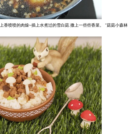
香喷喷的肉燥~插上水煮过的雪白菇.撒上一些些香菜。 "菇菇小森林