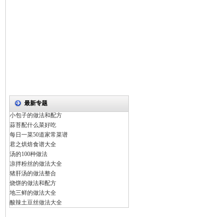
最新专题
小包子的做法和配方
蒜苔配什么菜好吃
每日一菜50道家常菜谱
君之烘焙食谱大全
汤的100种做法
凉拌粉丝的做法大全
猪肝汤的做法整合
烧饼的做法和配方
地三鲜的做法大全
酸辣土豆丝做法大全