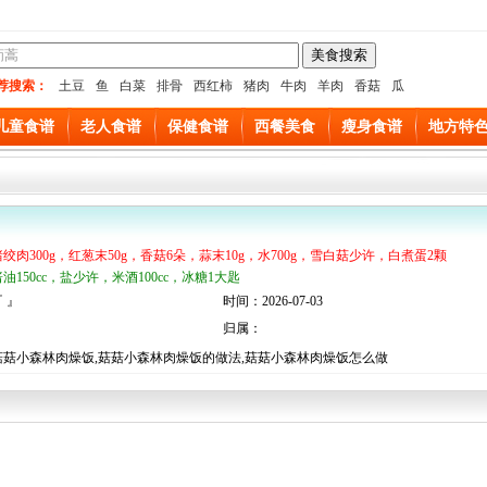
荐搜索：
土豆
鱼
白菜
排骨
西红柿
猪肉
牛肉
羊肉
香菇
瓜
儿童食谱
老人食谱
保健食谱
西餐美食
瘦身食谱
地方特
猪绞肉300g，红葱末50g，香菇6朵，蒜末10g，水700g，雪白菇少许，白煮蛋2颗
酱油150cc，盐少许，米酒100cc，冰糖1大匙
 』
时间：2026-07-03
归属：
菇菇小森林肉燥饭,菇菇小森林肉燥饭的做法,菇菇小森林肉燥饭怎么做