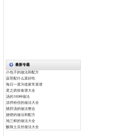
最新专题
小包子的做法和配方
蒜苔配什么菜好吃
每日一菜50道家常菜谱
君之烘焙食谱大全
汤的100种做法
凉拌粉丝的做法大全
猪肝汤的做法整合
烧饼的做法和配方
地三鲜的做法大全
酸辣土豆丝做法大全