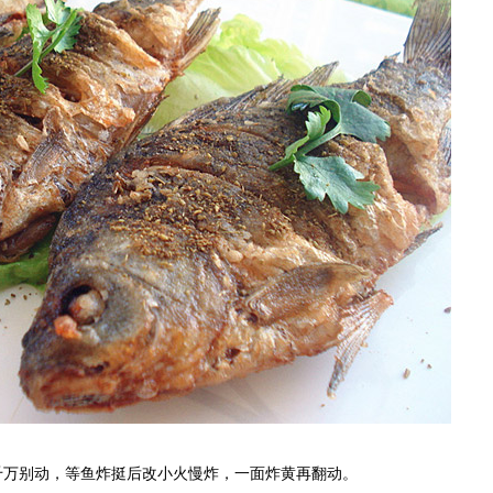
万别动，等鱼炸挺后改小火慢炸，一面炸黄再翻动。