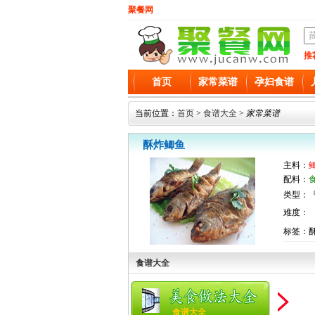
聚餐网
推
首页
家常菜谱
孕妇食谱
当前位置：
首页
>
食谱大全
>
家常菜谱
酥炸鲫鱼
主料：
配料：
类型：『
难度：
标签：酥
食谱大全
食谱大全