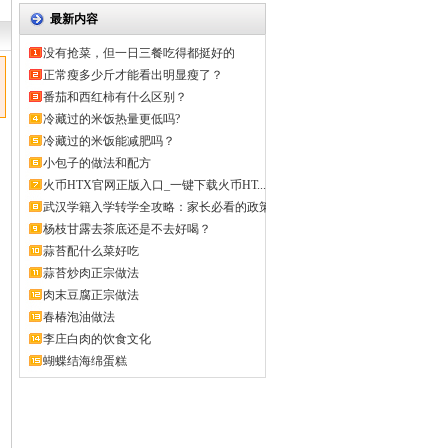
最新内容
没有抢菜，但一日三餐吃得都挺好的
正常瘦多少斤才能看出明显瘦了？
番茄和西红柿有什么区别？
冷藏过的米饭热量更低吗?
冷藏过的米饭能减肥吗？
小包子的做法和配方
火币HTX官网正版入口_一键下载火币HT...
武汉学籍入学转学全攻略：家长必看的政策
解...
杨枝甘露去茶底还是不去好喝？
蒜苔配什么菜好吃
蒜苔炒肉正宗做法
肉末豆腐正宗做法
春椿泡油做法
李庄白肉的饮食文化
蝴蝶结海绵蛋糕