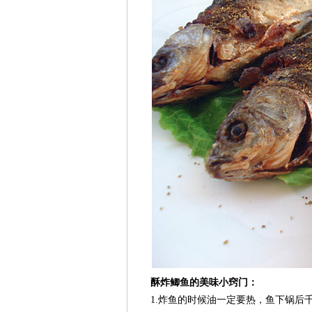
酥炸鲫鱼的美味小窍门：
1.炸鱼的时候油一定要热，鱼下锅后千