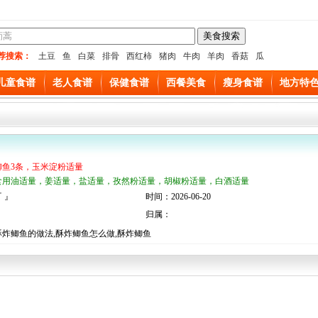
荐搜索：
土豆
鱼
白菜
排骨
西红柿
猪肉
牛肉
羊肉
香菇
瓜
儿童食谱
老人食谱
保健食谱
西餐美食
瘦身食谱
地方特
鲫鱼3条，玉米淀粉适量
食用油适量，姜适量，盐适量，孜然粉适量，胡椒粉适量，白酒适量
 』
时间：2026-06-20
归属：
炸鲫鱼的做法,酥炸鲫鱼怎么做,酥炸鲫鱼