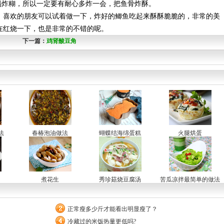
炸糊，所以一定要有耐心多炸一会，把鱼骨炸酥。
喜欢的朋友可以试着做一下，炸好的鲫鱼吃起来酥酥脆脆的，非常的美
在红烧一下，也是非常的不错的呢。
下一篇：
鸡肾酸豆角
法
春椿泡油做法
蝴蝶结海绵蛋糕
火腿烘蛋
煮花生
秀珍菇烧豆腐汤
苦瓜凉拌最简单的做法
正常瘦多少斤才能看出明显瘦了？
冷藏过的米饭热量更低吗?