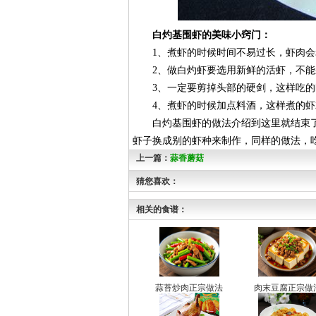
白灼基围虾的美味小窍门：
1、煮虾的时候时间不易过长，虾肉会
2、做白灼虾要选用新鲜的活虾，不能
3、一定要剪掉头部的硬剑，这样吃的
4、煮虾的时候加点料酒，这样煮的虾
白灼基围虾的做法介绍到这里就结束了
虾子换成别的虾种来制作，同样的做法，
上一篇：
蒜香蘑菇
猜您喜欢：
相关的食谱：
蒜苔炒肉正宗做法
肉末豆腐正宗做