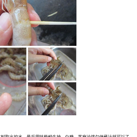
时取出控水。最后用味极鲜生抽，白糖，芝麻油拌匀做蘸汁就可以了。