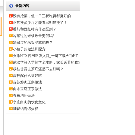
最新内容
没有抢菜，但一日三餐吃得都挺好的
正常瘦多少斤才能看出明显瘦了？
番茄和西红柿有什么区别？
冷藏过的米饭热量更低吗?
冷藏过的米饭能减肥吗？
小包子的做法和配方
火币HTX官网正版入口_一键下载火币HT...
武汉学籍入学转学全攻略：家长必看的政策
解...
杨枝甘露去茶底还是不去好喝？
蒜苔配什么菜好吃
蒜苔炒肉正宗做法
肉末豆腐正宗做法
春椿泡油做法
李庄白肉的饮食文化
蝴蝶结海绵蛋糕