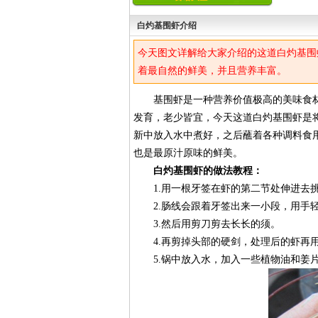
白灼基围虾介绍
今天图文详解给大家介绍的这道白灼基围
着最自然的鲜美，并且营养丰富。
基围虾是一种营养价值极高的美味食材
发育，老少皆宜，今天这道白灼基围虾是
新中放入水中煮好，之后蘸着各种调料食
也是最原汁原味的鲜美。
白灼基围虾的做法教程：
1.用一根牙签在虾的第二节处伸进去
2.肠线会跟着牙签出来一小段，用手轻
3.然后用剪刀剪去长长的须。
4.再剪掉头部的硬剑，处理后的虾再用
5.锅中放入水，加入一些植物油和姜