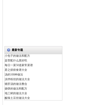
最新专题
小包子的做法和配方
蒜苔配什么菜好吃
每日一菜50道家常菜谱
君之烘焙食谱大全
汤的100种做法
凉拌粉丝的做法大全
猪肝汤的做法整合
烧饼的做法和配方
地三鲜的做法大全
酸辣土豆丝做法大全