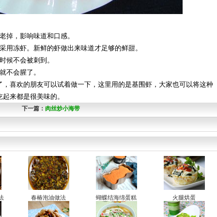
老掉，影响味道和口感。
采用冻虾。新鲜的虾做出来味道才足够的鲜甜。
时候不会被刺到。
就不会腥了。
，喜欢的朋友可以试着做一下，这里用的是基围虾，大家也可以将这种
吃起来都是很美味的。
下一篇：
肉丝炒小海带
法
春椿泡油做法
蝴蝶结海绵蛋糕
火腿烘蛋