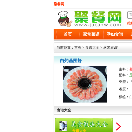
聚餐网
推
首页
家常菜谱
孕妇食谱
当前位置：
首页
>
食谱大全
>
家常菜谱
白灼基围虾
主料：
配料：
类型：『
难度：
标签：
食谱大全
食谱大全