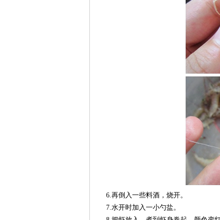
6.再倒入一些料酒，烧开。
7.水开时加入一小勺盐。
8.把虾放入，煮到虾身卷起，颜色变红