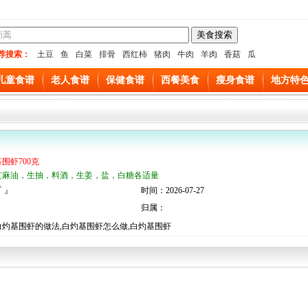
荐搜索：
土豆
鱼
白菜
排骨
西红柿
猪肉
牛肉
羊肉
香菇
瓜
儿童食谱
老人食谱
保健食谱
西餐美食
瘦身食谱
地方特
基围虾700克
芝麻油，生抽，料酒，生姜，盐，白糖各适量
 』
时间：2026-07-27
归属：
白灼基围虾的做法,白灼基围虾怎么做,白灼基围虾