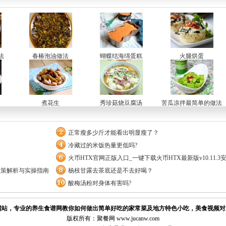
法
春椿泡油做法
蝴蝶结海绵蛋糕
火腿烘蛋
煮花生
秀珍菇烧豆腐汤
苦瓜凉拌最简单的做法
正常瘦多少斤才能看出明显瘦了？
冷藏过的米饭热量更低吗?
火币HTX官网正版入口_一键下载火币HTX最新版v10.11.3
政策解析与实操指南
杨枝甘露去茶底还是不去好喝？
酸梅汤粉对身体有害吗?
站，专业的养生食谱网教你如何做出简单好吃的家常菜及地方特色小吃，美食视频对
版权所有：聚餐网 www.jucanw.com