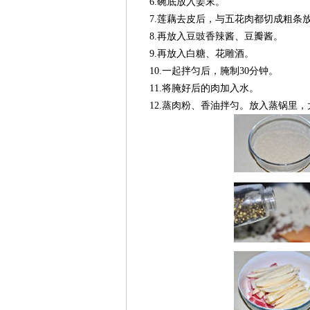
6.碗底放入姜末。
7.莲藕去皮后，与五花肉都切成粗条
8.再放入豆豉香辣酱、豆瓣酱。
9.再放入白糖、花雕酒。
10.一起拌匀后，腌制30分钟。
11.将腌好后的肉加入水。
12.蒸肉粉、香油拌匀。放入蒸锅里，