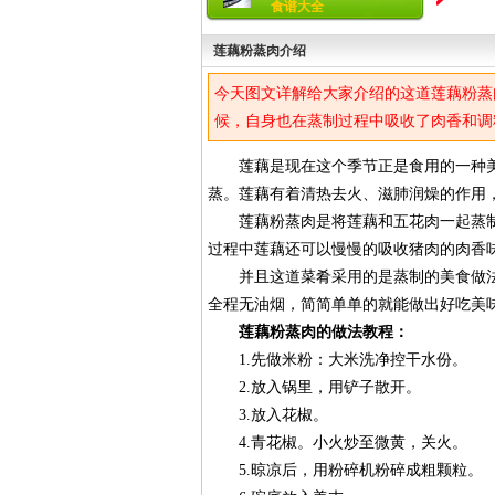
食谱大全
莲藕粉蒸肉介绍
今天图文详解给大家介绍的这道莲藕粉蒸
候，自身也在蒸制过程中吸收了肉香和调
莲藕是现在这个季节正是食用的一种美
蒸。莲藕有着清热去火、滋肺润燥的作用
莲藕粉蒸肉是将莲藕和五花肉一起蒸制
过程中莲藕还可以慢慢的吸收猪肉的肉香
并且这道菜肴采用的是蒸制的美食做法
全程无油烟，简简单单的就能做出好吃美
莲藕粉蒸肉的做法教程：
1.先做米粉：大米洗净控干水份。
2.放入锅里，用铲子散开。
3.放入花椒。
4.青花椒。小火炒至微黄，关火。
5.晾凉后，用粉碎机粉碎成粗颗粒。