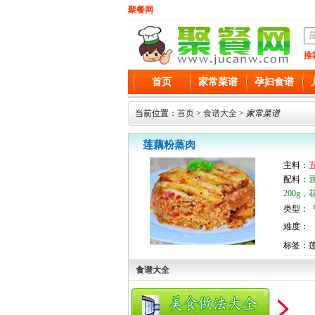
聚餐网
推
首页
家常菜谱
孕妇食谱
当前位置：
首页
>
食谱大全
>
家常菜谱
莲藕粉蒸肉
主料：
五
配料：
200g
类型：『
难度：
标签：
食谱大全