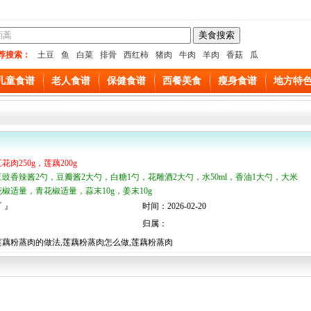
荐搜索：
土豆
鱼
白菜
排骨
西红柿
猪肉
牛肉
羊肉
香菇
瓜
儿童食谱
老人食谱
保健食谱
西餐美食
瘦身食谱
地方特
花肉250g，莲藕200g
豆豉香辣酱2勺，豆瓣酱2大勺，白糖1勺，花雕酒2大勺，水50ml，香油1大勺，大米
，花椒适量，青花椒适量，蒜末10g，姜末10g
 』
时间：2026-02-20
归属：
莲藕粉蒸肉的做法,莲藕粉蒸肉怎么做,莲藕粉蒸肉