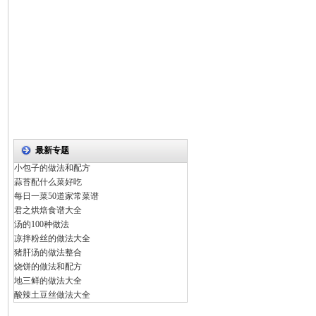
最新专题
小包子的做法和配方
蒜苔配什么菜好吃
每日一菜50道家常菜谱
君之烘焙食谱大全
汤的100种做法
凉拌粉丝的做法大全
猪肝汤的做法整合
烧饼的做法和配方
地三鲜的做法大全
酸辣土豆丝做法大全