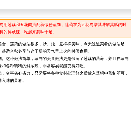
肉用莲藕和五花肉搭配着做粉蒸肉，莲藕在为五花肉增其味解其腻的时
料的鲜咸辣，吃起来惹味十足。
食，莲藕的做法很多，炒、炖、煮样样美味，今天这道菜肴的做法是
，很适合秋冬季节这干燥的天气里上火的时候食用。
。这种做法简单，蒸制的美食做法更是保留了莲藕的营养，并且在蒸制
味和各种调料的鲜咸辣，非常容易就能变得好吃。
，省事省心省力，只需要将各种食材处理好之后放入蒸锅中蒸制即可，
味入味的菜肴。