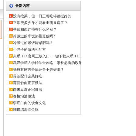
最新内容
没有抢菜，但一日三餐吃得都挺好的
正常瘦多少斤才能看出明显瘦了？
番茄和西红柿有什么区别？
冷藏过的米饭热量更低吗?
冷藏过的米饭能减肥吗？
小包子的做法和配方
火币HTX官网正版入口_一键下载火币HT...
武汉学籍入学转学全攻略：家长必看的政策
解...
杨枝甘露去茶底还是不去好喝？
蒜苔配什么菜好吃
蒜苔炒肉正宗做法
肉末豆腐正宗做法
春椿泡油做法
李庄白肉的饮食文化
蝴蝶结海绵蛋糕