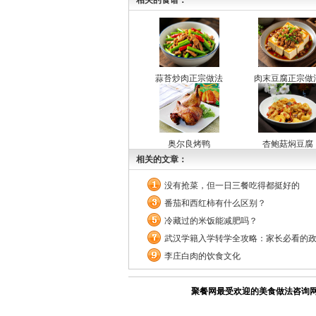
相关的食谱：
蒜苔炒肉正宗做法
肉末豆腐正宗做
奥尔良烤鸭
杏鲍菇焖豆腐
相关的文章：
没有抢菜，但一日三餐吃得都挺好的
番茄和西红柿有什么区别？
冷藏过的米饭能减肥吗？
武汉学籍入学转学全攻略：家长必看的
李庄白肉的饮食文化
聚餐网最受欢迎的美食做法咨询网