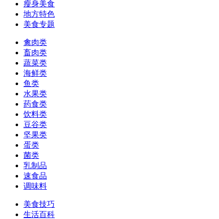
瘦身美食
地方特色
美食专题
禽肉类
畜肉类
蔬菜类
海鲜类
鱼类
水果类
药食类
饮料类
豆谷类
坚果类
蛋类
菌类
乳制品
速食品
调味料
美食技巧
生活百科