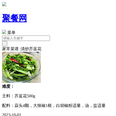
聚餐网
菜单
家常菜谱 :清炒芥蓝花
难度：
主料：芥蓝花500g
配料：蒜头4颗，大辣椒1根，白胡椒粉适量，油，盐适量
2023-10-01