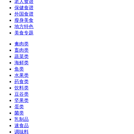
老人食谱
保健食谱
外国食谱
瘦身美食
地方特色
美食专题
禽肉类
畜肉类
蔬菜类
海鲜类
鱼类
水果类
药食类
饮料类
豆谷类
坚果类
蛋类
菌类
乳制品
速食品
调味料