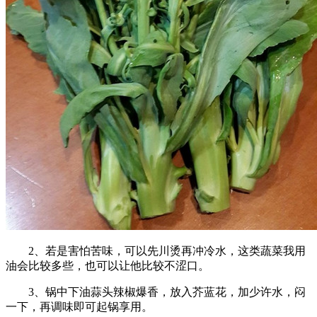
2、若是害怕苦味，可以先川烫再冲冷水，这类蔬菜我用
油会比较多些，也可以让他比较不涩口。
3、锅中下油蒜头辣椒爆香，放入芥蓝花，加少许水，闷
一下，再调味即可起锅享用。