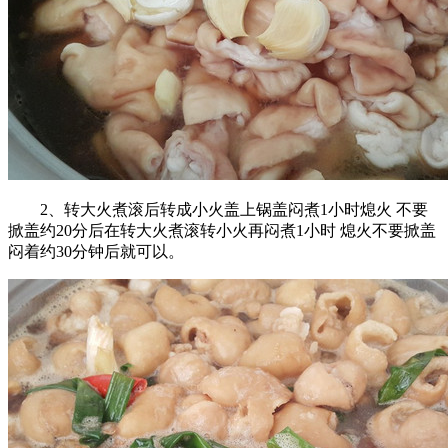
2、转大火煮滚后转成小火盖上锅盖闷煮1小时熄火 不要
掀盖约20分后在转大火煮滚转小火再闷煮1小时 熄火不要掀盖
闷着约30分钟后就可以。