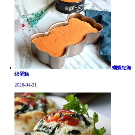
蝴蝶结海
绵蛋糕
2026-04-21