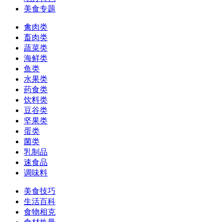
美食专题
禽肉类
畜肉类
蔬菜类
海鲜类
鱼类
水果类
药食类
饮料类
豆谷类
坚果类
蛋类
菌类
乳制品
速食品
调味料
美食技巧
生活百科
食物相克