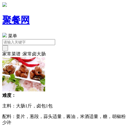
聚餐网
菜单
家常菜谱 :家常卤大肠
难度：
主料：大肠1斤，卤包1包
配料：姜片，葱段，蒜头适量，酱油，米酒适量，糖，胡椒粉
少许