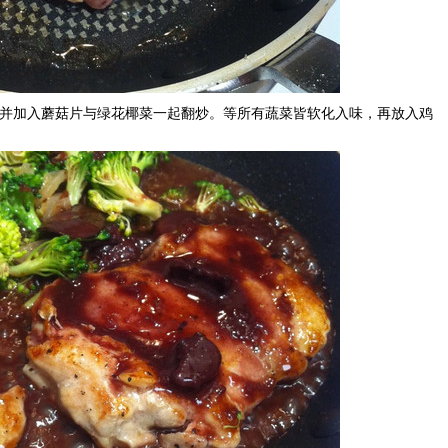
加入蘑菇片与绿花椰菜一起翻炒。等所有蔬菜皆软化入味，再放入鸡