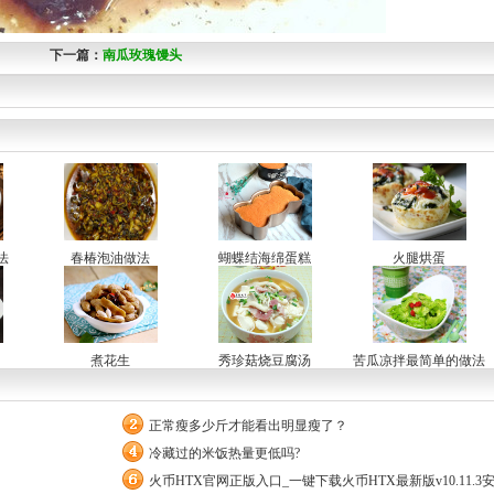
下一篇：
南瓜玫瑰馒头
法
春椿泡油做法
蝴蝶结海绵蛋糕
火腿烘蛋
煮花生
秀珍菇烧豆腐汤
苦瓜凉拌最简单的做法
正常瘦多少斤才能看出明显瘦了？
冷藏过的米饭热量更低吗?
火币HTX官网正版入口_一键下载火币HTX最新版v10.11.3