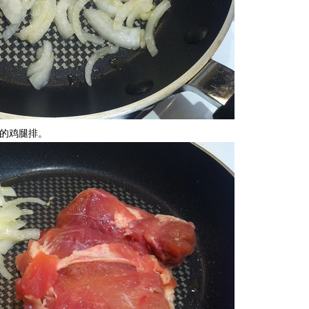
的鸡腿排。