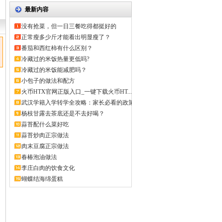
最新内容
没有抢菜，但一日三餐吃得都挺好的
正常瘦多少斤才能看出明显瘦了？
番茄和西红柿有什么区别？
冷藏过的米饭热量更低吗?
冷藏过的米饭能减肥吗？
小包子的做法和配方
火币HTX官网正版入口_一键下载火币HT...
武汉学籍入学转学全攻略：家长必看的政策
解...
杨枝甘露去茶底还是不去好喝？
蒜苔配什么菜好吃
蒜苔炒肉正宗做法
肉末豆腐正宗做法
春椿泡油做法
李庄白肉的饮食文化
蝴蝶结海绵蛋糕