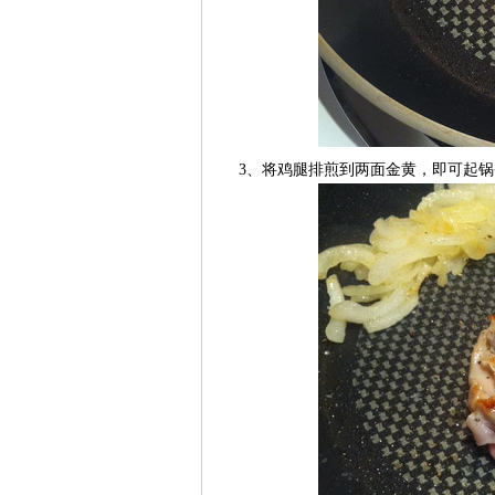
3、将鸡腿排煎到两面金黄，即可起锅备