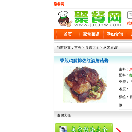
聚餐网
推
首页
家常菜谱
孕妇食谱
当前位置：
首页
>
食谱大全
>
家常菜谱
香煎鸡腿排佐红酒蘑菇酱
主料：
配料：
类型：『
难度：
标签：
做
食谱大全