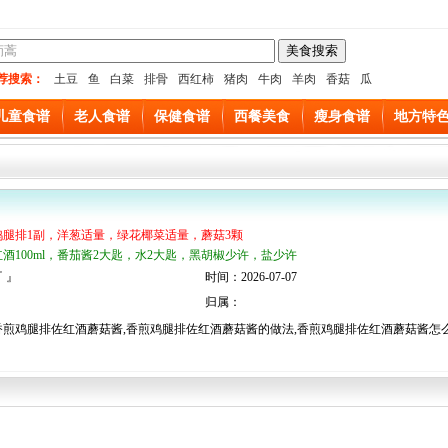
荐搜索：
土豆
鱼
白菜
排骨
西红柿
猪肉
牛肉
羊肉
香菇
瓜
儿童食谱
老人食谱
保健食谱
西餐美食
瘦身食谱
地方特
鸡腿排1副，洋葱适量，绿花椰菜适量，蘑菇3颗
红酒100ml，番茄酱2大匙，水2大匙，黑胡椒少许，盐少许
 』
时间：2026-07-07
归属：
香煎鸡腿排佐红酒蘑菇酱,香煎鸡腿排佐红酒蘑菇酱的做法,香煎鸡腿排佐红酒蘑菇酱怎