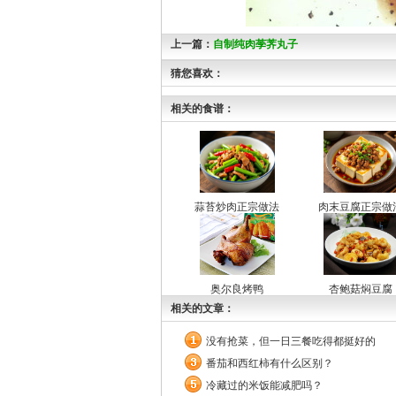
上一篇：
自制纯肉荸荠丸子
猜您喜欢：
相关的食谱：
蒜苔炒肉正宗做法
肉末豆腐正宗做
奥尔良烤鸭
杏鲍菇焖豆腐
相关的文章：
没有抢菜，但一日三餐吃得都挺好的
番茄和西红柿有什么区别？
冷藏过的米饭能减肥吗？