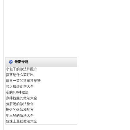
最新专题
小包子的做法和配方
蒜苔配什么菜好吃
每日一菜50道家常菜谱
君之烘焙食谱大全
汤的100种做法
凉拌粉丝的做法大全
猪肝汤的做法整合
烧饼的做法和配方
地三鲜的做法大全
酸辣土豆丝做法大全