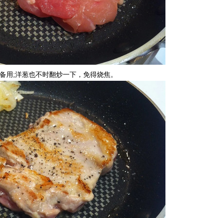
用;洋葱也不时翻炒一下，免得烧焦。