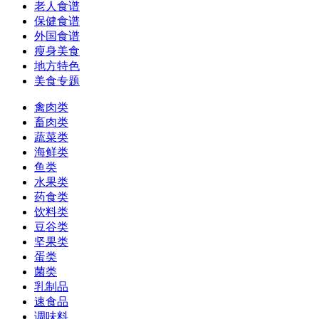
老人食谱
保健食谱
外国食谱
瘦身美食
地方特色
美食专题
禽肉类
畜肉类
蔬菜类
海鲜类
鱼类
水果类
药食类
饮料类
豆谷类
坚果类
蛋类
菌类
乳制品
速食品
调味料