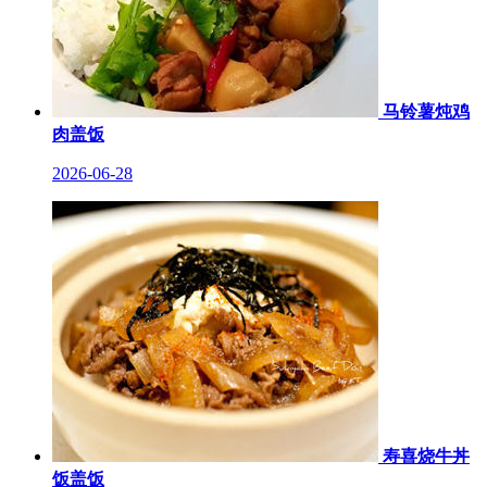
马铃薯炖鸡
肉盖饭
2026-06-28
寿喜烧牛丼
饭盖饭