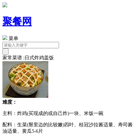
聚餐网
菜单
家常菜谱 :日式炸鸡盖饭
难度：
主料：炸鸡(买现成的或自己炸)一块、米饭一碗
配料：生菜(掰里边的比较嫩)四叶、桂冠沙拉酱适量、寿司酱
油适量、黄瓜5-6片