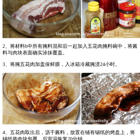
2、将材料b中所有腌料混和后一起加入五花肉腌料碗中，将酱
料与肉块表面确实涂抹覆盖。
3、将腌五花肉加盖保鲜膜，入冰箱冷藏腌渍24小时。
4、五花肉取出后，沥干酱料，放置在铺有锡纸的烤盘上，将
锡纸将肉块包覆，后室温恢复20分钟。