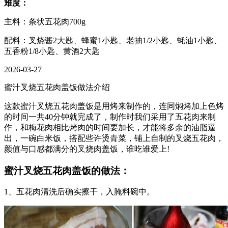
难度：
主料：条状五花肉700g
配料：叉烧酱2大匙、蜂蜜1小匙、老抽1/2小匙、蚝油1小匙、
五香粉1/8小匙、黄酒2大匙
2026-03-27
蜜汁叉烧五花肉盖饭做法介绍
这款蜜汁叉烧五花肉盖饭是用烤来制作的，连同焖烤加上色烤
的时间一共40分钟就完成了，制作时我们采用了五花肉来制
作，和梅花肉相比烤肉的时间要加长，才能将多余的油脂逼
出，一碗白米饭，搭配些许烫青菜，铺上自制的叉烧五花肉，
颜值与口感都满分的叉烧肉盖饭，谁吃谁爱上!
蜜汁叉烧五花肉盖饭的做法：
1、五花肉清洗后确实擦干，入腌料碗中。