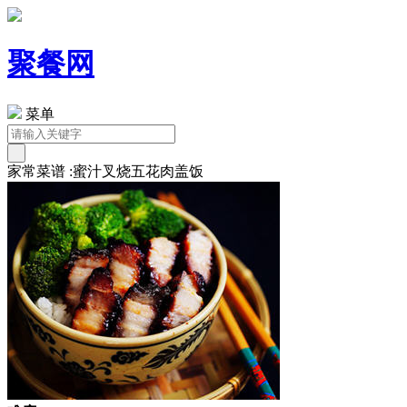
聚餐网
菜单
家常菜谱 :蜜汁叉烧五花肉盖饭