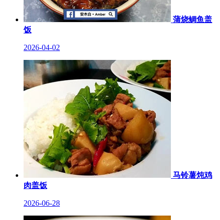
蒲烧鲷鱼盖
饭
2026-04-02
马铃薯炖鸡
肉盖饭
2026-06-28