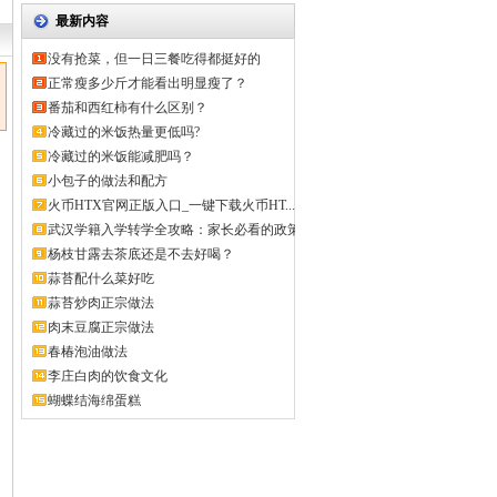
最新内容
没有抢菜，但一日三餐吃得都挺好的
正常瘦多少斤才能看出明显瘦了？
番茄和西红柿有什么区别？
冷藏过的米饭热量更低吗?
冷藏过的米饭能减肥吗？
小包子的做法和配方
火币HTX官网正版入口_一键下载火币HT...
武汉学籍入学转学全攻略：家长必看的政策
解...
杨枝甘露去茶底还是不去好喝？
蒜苔配什么菜好吃
蒜苔炒肉正宗做法
肉末豆腐正宗做法
春椿泡油做法
李庄白肉的饮食文化
蝴蝶结海绵蛋糕