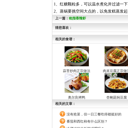
1、红糖颗粒多，可以温水煮化并过滤一下
2、蒸锅要挑空间大点的，以免发糕蒸发
上一篇：
吮指香辣虾
猜您喜欢：
相关的食谱：
蒜苔炒肉正宗做法
肉末豆腐正宗做
奥尔良烤鸭
杏鲍菇焖豆腐
相关的文章：
没有抢菜，但一日三餐吃得都挺好的
番茄和西红柿有什么区别？