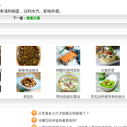
。
起来顶到锅盖，沾到水汽，影响外观。
下一篇：
鸳鸯豆腐
法
春椿泡油做法
蝴蝶结海绵蛋糕
火腿烘蛋
煮花生
秀珍菇烧豆腐汤
苦瓜凉拌最简单的做法
正常瘦多少斤才能看出明显瘦了？
冷藏过的米饭热量更低吗?