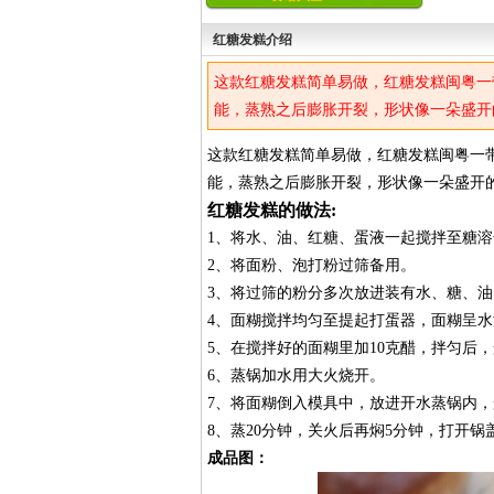
红糖发糕介绍
这款红糖发糕简单易做，红糖发糕闽粤一
能，蒸熟之后膨胀开裂，形状像一朵盛开
这款红糖发糕简单易做，红糖发糕闽粤一
能，蒸熟之后膨胀开裂，形状像一朵盛开
红糖发糕的做法:
1、将水、油、红糖、蛋液一起搅拌至糖
2、将面粉、泡打粉过筛备用。
3、将过筛的粉分多次放进装有水、糖、
4、面糊搅拌均匀至提起打蛋器，面糊呈
5、在搅拌好的面糊里加10克醋，拌匀后，
6、蒸锅加水用大火烧开。
7、将面糊倒入模具中，放进开水蒸锅内
8、蒸20分钟，关火后再焖5分钟，打开锅
成品图：