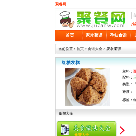
聚餐网
推
首页
家常菜谱
孕妇食谱
当前位置：
首页
>
食谱大全
>
家常菜谱
红糖发糕
主料：
面
配料：
玉
类型：『
难度：
标签：红
食谱大全
食谱大全