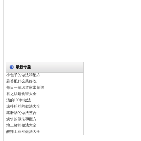
最新专题
小包子的做法和配方
蒜苔配什么菜好吃
每日一菜50道家常菜谱
君之烘焙食谱大全
汤的100种做法
凉拌粉丝的做法大全
猪肝汤的做法整合
烧饼的做法和配方
地三鲜的做法大全
酸辣土豆丝做法大全