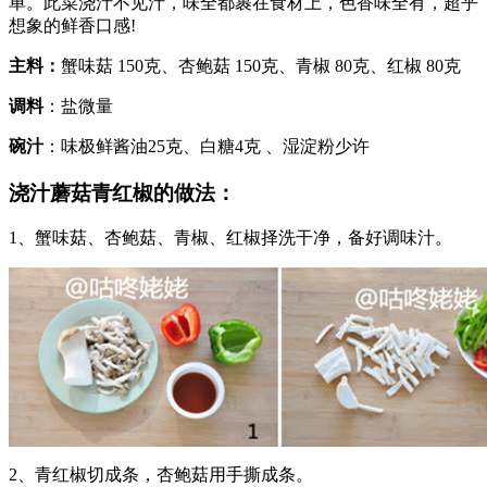
单。此菜浇汁不见汁，味全都裹在食材上，色香味全有，超乎
想象的鲜香口感!
主料：
蟹味菇 150克、杏鲍菇 150克、青椒 80克、红椒 80克
调料
：盐微量
碗汁
：味极鲜酱油25克、白糖4克 、湿淀粉少许
浇汁蘑菇青红椒的做法：
1、蟹味菇、杏鲍菇、青椒、红椒择洗干净，备好调味汁。
2、青红椒切成条，杏鲍菇用手撕成条。