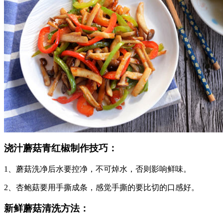
浇汁蘑菇青红椒制作技巧：
1、蘑菇洗净后水要控净，不可焯水，否则影响鲜味。
2、杏鲍菇要用手撕成条，感觉手撕的要比切的口感好。
新鲜蘑菇清洗方法：