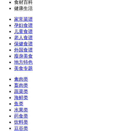
食材百科
健康生活
家常菜谱
孕妇食谱
儿童食谱
老人食谱
保健食谱
外国食谱
瘦身美食
地方特色
美食专题
禽肉类
畜肉类
蔬菜类
海鲜类
鱼类
水果类
药食类
饮料类
豆谷类