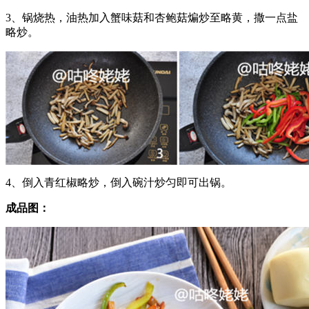
3、锅烧热，油热加入蟹味菇和杏鲍菇煸炒至略黄，撒一点盐
略炒。
4、倒入青红椒略炒，倒入碗汁炒匀即可出锅。
成品图：