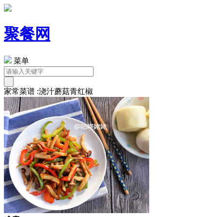
聚餐网
菜单
家常菜谱 :浇汁蘑菇青红椒