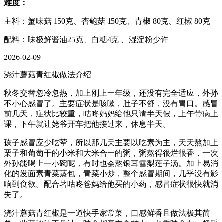
难度：
主料：蟹味菇 150克、杏鲍菇 150克、青椒 80克、红椒 80克
配料：味极鲜酱油25克、白糖4克 、湿淀粉少许
2026-02-09
浇汁蘑菇青红椒做法介绍
秋冬交替忽冷忽热，加上刚上一年级，还没有完全适应，外孙
不小心感冒了。主要症状是咳嗽，肚子不舒，没有胃口。感冒
前几天，症状比较重，咕咚妈妈给他只请半天假，上午带病上
课，下午就让姥爷开车把他接过来，休息半天。
孩子感冒应少吃荤，所以那几天主要以吃素为主，天天熬加上
栗子和葡萄干的小米和大米合一的粥，粥熬得很烂很香，一次
外孙能喝上一小碗呢，有时也会熬银耳雪梨莲子汤。加上易消
化的发面素青菜蒸包，青菜小炒，整个感冒期间，几乎没有影
响到食欲。配合著咕咚爸妈给他买的小药，感冒症状很快就消
失了。
浇汁蘑菇青红椒是一道快手家常菜，口感鲜香且做法极其简