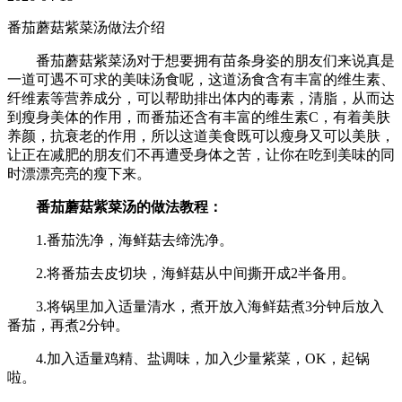
番茄蘑菇紫菜汤做法介绍
番茄蘑菇紫菜汤对于想要拥有苗条身姿的朋友们来说真是
一道可遇不可求的美味汤食呢，这道汤食含有丰富的维生素、
纤维素等营养成分，可以帮助排出体内的毒素，清脂，从而达
到瘦身美体的作用，而番茄还含有丰富的维生素C，有着美肤
养颜，抗衰老的作用，所以这道美食既可以瘦身又可以美肤，
让正在减肥的朋友们不再遭受身体之苦，让你在吃到美味的同
时漂漂亮亮的瘦下来。
番茄蘑菇紫菜汤的做法教程：
1.番茄洗净，海鲜菇去缔洗净。
2.将番茄去皮切块，海鲜菇从中间撕开成2半备用。
3.将锅里加入适量清水，煮开放入海鲜菇煮3分钟后放入
番茄，再煮2分钟。
4.加入适量鸡精、盐调味，加入少量紫菜，OK，起锅
啦。