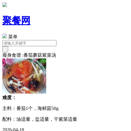
聚餐网
菜单
瘦身食谱 :番茄蘑菇紫菜汤
难度：
主料：番茄1个，海鲜菇50g
配料：油适量，盐适量，干紫菜适量
2026-04-18