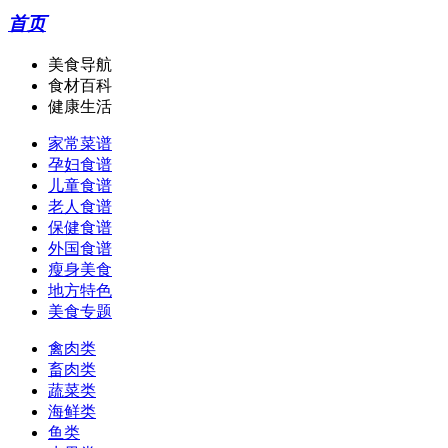
首页
美食导航
食材百科
健康生活
家常菜谱
孕妇食谱
儿童食谱
老人食谱
保健食谱
外国食谱
瘦身美食
地方特色
美食专题
禽肉类
畜肉类
蔬菜类
海鲜类
鱼类