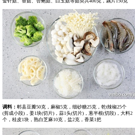
金针菇、香菇、杏鲍菇、白玉菇等菇类共400克，藕片150克
调料：
郫县豆瓣50克，麻椒5克，细砂糖25克，乾t辣椒25个
(剪成小段)，姜1块(切片)，蒜1头(切片)，葱半根(切段)，大料2
个，桂皮1块，熟白芝麻10克，盐2克，香菜1把