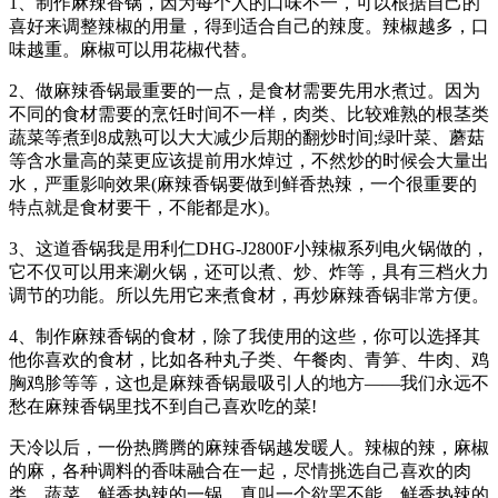
1、制作麻辣香锅，因为每个人的口味不一，可以根据自己的
喜好来调整辣椒的用量，得到适合自己的辣度。辣椒越多，口
味越重。麻椒可以用花椒代替。
2、做麻辣香锅最重要的一点，是食材需要先用水煮过。因为
不同的食材需要的烹饪时间不一样，肉类、比较难熟的根茎类
蔬菜等煮到8成熟可以大大减少后期的翻炒时间;绿叶菜、蘑菇
等含水量高的菜更应该提前用水焯过，不然炒的时候会大量出
水，严重影响效果(麻辣香锅要做到鲜香热辣，一个很重要的
特点就是食材要干，不能都是水)。
3、这道香锅我是用利仁DHG-J2800F小辣椒系列电火锅做的，
它不仅可以用来涮火锅，还可以煮、炒、炸等，具有三档火力
调节的功能。所以先用它来煮食材，再炒麻辣香锅非常方便。
4、制作麻辣香锅的食材，除了我使用的这些，你可以选择其
他你喜欢的食材，比如各种丸子类、午餐肉、青笋、牛肉、鸡
胸鸡胗等等，这也是麻辣香锅最吸引人的地方——我们永远不
愁在麻辣香锅里找不到自己喜欢吃的菜!
天冷以后，一份热腾腾的麻辣香锅越发暖人。辣椒的辣，麻椒
的麻，各种调料的香味融合在一起，尽情挑选自己喜欢的肉
类、蔬菜，鲜香热辣的一锅，真叫一个欲罢不能。鲜香热辣的