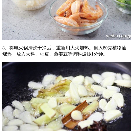
8、将电火锅清洗干净后，重新用大火加热。倒入80克植物油
烧热，放入大料、桂皮、葱姜蒜等调料煸炒1分钟。