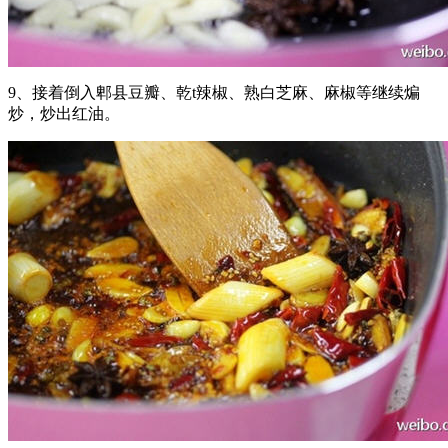
9、接着倒入郫县豆瓣、乾t辣椒、熟白芝麻、麻椒等继续煸
炒，炒出红油。