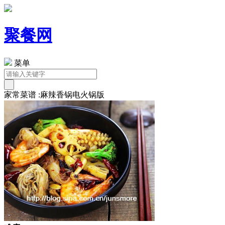
聚餐网
菜单
家常菜谱 :麻辣香锅电火锅版