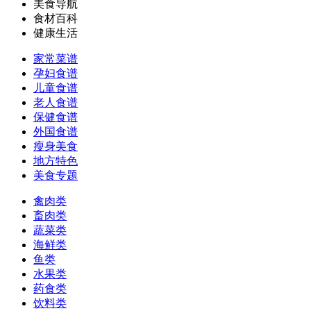
美食导航
食材百科
健康生活
家常菜谱
孕妇食谱
儿童食谱
老人食谱
保健食谱
外国食谱
瘦身美食
地方特色
美食专题
禽肉类
畜肉类
蔬菜类
海鲜类
鱼类
水果类
药食类
饮料类