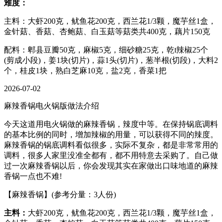
难度：
主料：大虾200克，鱿鱼花200克，西兰花1/3颗，魔芋丝1盒，
金针菇、香菇、杏鲍菇、白玉菇等菇类共400克，藕片150克
配料：郫县豆瓣50克，麻椒5克，细砂糖25克，乾t辣椒25个
(剪成小段)，姜1块(切片)，蒜1头(切片)，葱半根(切段)，大料2
个，桂皮1块，熟白芝麻10克，盐2克，香菜1把
2026-07-02
麻辣香锅电火锅版做法介绍
今天这道用电火锅做的麻辣香锅，辣度中等。在保持锅底调料
的基本比例的同时，增加辣椒的用量，可以获得不同的辣度。
麻辣香锅的锅底调料看似很多，实际不复杂，都是非常常用的
调料，很多人家里没准全都有，都不用特意去采购了。自己做
过一次麻辣香锅以后，你会发现其实在家做出口味地道的麻辣
香锅一点也不难!
【麻辣香锅】(参考分量：3人份)
主料：
大虾200克，鱿鱼花200克，西兰花1/3颗，魔芋丝1盒，