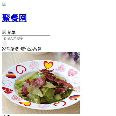
聚餐网
菜单
家常菜谱 :培根炒莴笋