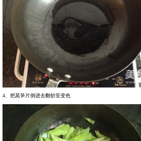
4、把莴笋片倒进去翻炒至变色