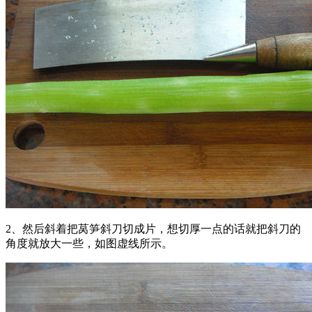
2、然后斜着把莴笋斜刀切成片，想切厚一点的话就把斜刀的
角度就放大一些，如图虚线所示。