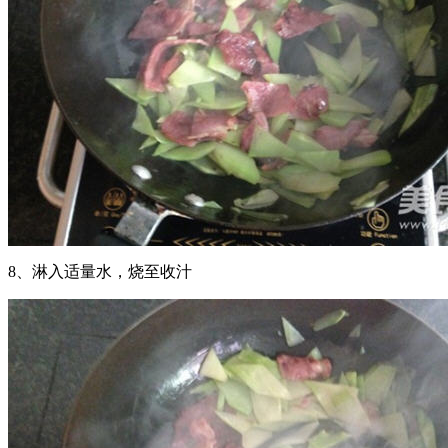
8、淋入适量水，烧至收汁