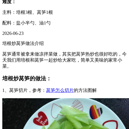
难度：
主料：培根3根、莴笋1根
配料：盐小半勺、油1勺
2026-06-23
培根炒莴笋做法介绍
莴笋通常被拿来做凉拌菜做，其实把莴笋热炒也很好吃的，今
天我们用培根和莴笋一起炒给大家吃，简单又美味的家常小
菜。
培根炒莴笋的做法：
1、莴笋切片，参考：
莴笋怎么切片
的方法图解