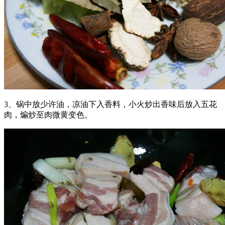
3、锅中放少许油，凉油下入香料，小火炒出香味后放入五花
肉，煸炒至肉微黄变色。