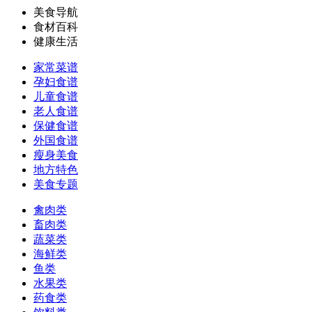
美食导航
食材百科
健康生活
家常菜谱
孕妇食谱
儿童食谱
老人食谱
保健食谱
外国食谱
瘦身美食
地方特色
美食专题
禽肉类
畜肉类
蔬菜类
海鲜类
鱼类
水果类
药食类