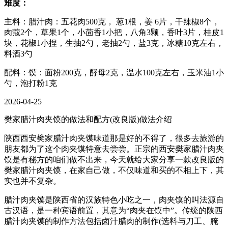
难度：
主料：腊汁肉：五花肉500克， 葱1根，姜 6片，干辣椒8个，
肉蔻2个，草果1个，小茴香1小把，八角3颗，香叶3片，桂皮1
块，花椒1小捏，生抽2勺，老抽2勺，盐3克，冰糖10克左右，
料酒3勺
配料：馍：面粉200克，酵母2克，温水100克左右，玉米油1小
勺，泡打粉1克
2026-04-25
樊家腊汁肉夹馍的做法和配方(改良版)做法介绍
陕西西安樊家腊汁肉夹馍味道那是好的不得了，很多去旅游的
朋友都为了这个肉夹馍特意去尝尝。正宗的西安樊家腊汁肉夹
馍是有秘方的咱们做不出来，今天就给大家分享一款改良版的
樊家腊汁肉夹馍，在家自己做，不仅味道和买的不相上下，其
实也并不复杂。
腊汁肉夹馍是陕西省的汉族特色小吃之一，肉夹馍的叫法源自
古汉语，是一种宾语前置，其意为“肉夹在馍中”。传统的陕西
腊汁肉夹馍的制作方法包括卤汁腊肉的制作(选料与刀工、腌