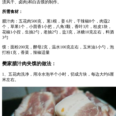
渍风干、卤肉)和白吉馍的制作。
所需食材：
腊汁肉：五花肉500克， 葱1根，姜 6片，干辣椒8个，肉蔻2
个，草果1个，小茴香1小把，八角3颗，香叶3片，桂皮1块，
花椒1小捏，生抽2勺，老抽2勺，盐3克，冰糖10克左右，料酒
3勺
馍：面粉200克，酵母2克，温水100克左右，玉米油1小勺，泡
打粉1克，香菜，辣椒适量
樊家腊汁肉夹馍的做法：
1、五花肉洗净，用冷水泡半个小时，切成方块，每边大约6厘
米左右。