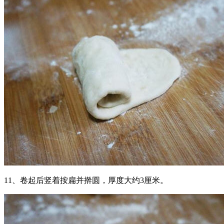
11、卷起后竖着按扁并擀圆，厚度大约3厘米。