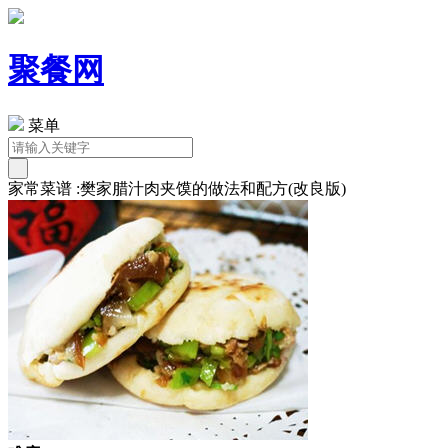
聚餐网
菜单
家常菜谱 :樊家腊汁肉夹馍的做法和配方(改良版)