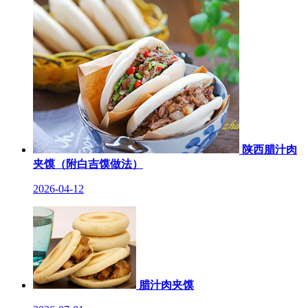
陕西腊汁肉
夹馍（附白吉馍做法）
2026-04-12
腊汁肉夹馍