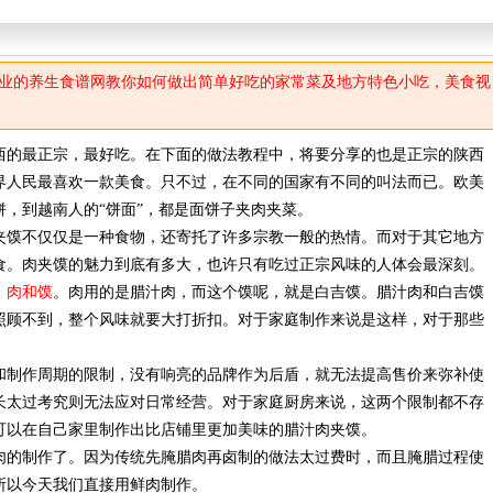
业的养生食谱网教你如何做出简单好吃的家常菜及地方特色小吃，美食视
的最正宗，最好吃。在下面的做法教程中，将要分享的也是正宗的陕西
界人民最喜欢一款美食。只不过，在不同的国家有不同的叫法而已。欧美
，到越南人的“饼面”，都是面饼子夹肉夹菜。
馍不仅仅是一种食物，还寄托了许多宗教一般的热情。而对于其它地方
食。肉夹馍的魅力到底有多大，也许只有吃过正宗风味的人体会最深刻。
：肉和馍
。肉用的是腊汁肉，而这个馍呢，就是白吉馍。腊汁肉和白吉馍
照顾不到，整个风味就要大打折扣。对于家庭制作来说是这样，对于那些
制作周期的限制，没有响亮的品牌作为后盾，就无法提高售价来弥补使
长太过考究则无法应对日常经营。对于家庭厨房来说，这两个限制都不存
可以在自己家里制作出比店铺里更加美味的腊汁肉夹馍。
的制作了。因为传统先腌腊肉再卤制的做法太过费时，而且腌腊过程使
所以今天我们直接用鲜肉制作。