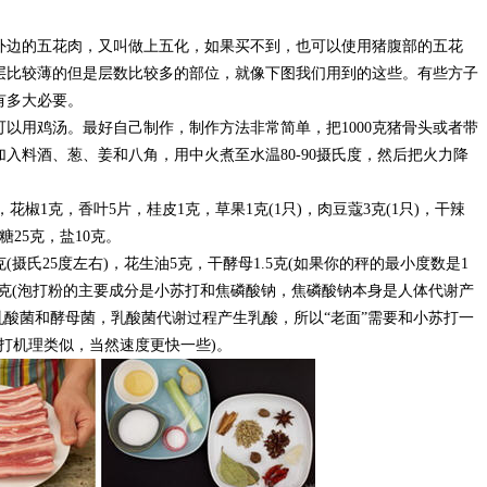
外边的五花肉，又叫做上五化，如果买不到，也可以使用猪腹部的五花
层比较薄的但是层数比较多的部位，就像下图我们用到的这些。有些方子
有多大必要。
以用鸡汤。最好自己制作，制作方法非常简单，把1000克猪骨头或者带
入料酒、葱、姜和八角，用中火煮至水温80-90摄氏度，然后把火力降
花椒1克，香叶5片，桂皮1克，草果1克(1只)，肉豆蔻3克(1只)，干辣
糖25克，盐10克。
摄氏25度左右)，花生油5克，干酵母1.5克(如果你的秤的最小度数是1
1克(泡打粉的主要成分是小苏打和焦磷酸钠，焦磷酸钠本身是人体代谢产
乳酸菌和酵母菌，乳酸菌代谢过程产生乳酸，所以“老面”需要和小苏打一
苏打机理类似，当然速度更快一些)。