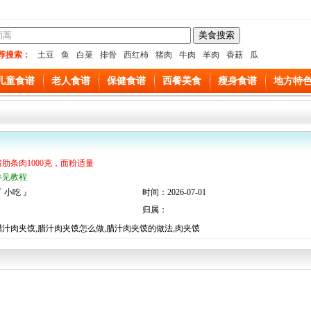
荐搜索：
土豆
鱼
白菜
排骨
西红柿
猪肉
牛肉
羊肉
香菇
瓜
儿童食谱
老人食谱
保健食谱
西餐美食
瘦身食谱
地方特
猪肋条肉1000克，面粉适量
参见教程
 小吃 』
时间：2026-07-01
归属：
汁肉夹馍,腊汁肉夹馍怎么做,腊汁肉夹馍的做法,肉夹馍