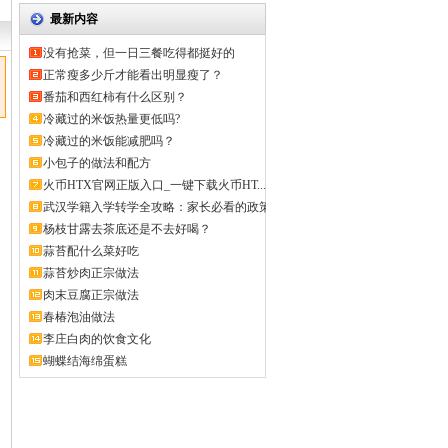
最新内容
没有抢菜，但一日三餐吃得都挺好的
正常瘦多少斤才能看出明显瘦了？
番茄和西红柿有什么区别？
冷藏过的米饭热量更低吗?
冷藏过的米饭能减肥吗？
小包子的做法和配方
火币HTX官网正版入口_一键下载火币HT...
武汉学籍入学转学全攻略：家长必看的政策
解...
杨枝甘露去茶底还是不去好喝？
蒜苔配什么菜好吃
蒜苔炒肉正宗做法
肉末豆腐正宗做法
春椿泡油做法
李庄白肉的饮食文化
蝴蝶结海绵蛋糕