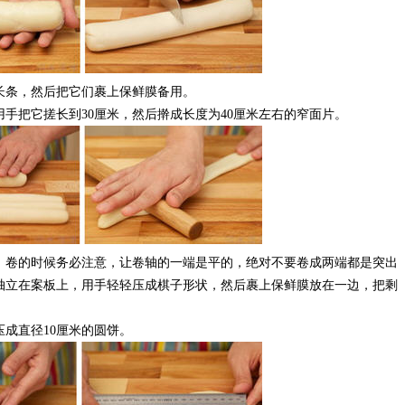
长条，然后把它们裹上保鲜膜备用。
手把它搓长到30厘米，然后擀成长度为40厘米左右的窄面片。
卷的时候务必注意，让卷轴的一端是平的，绝对不要卷成两端都是突出
轴立在案板上，用手轻轻压成棋子形状，然后裹上保鲜膜放在一边，把剩
成直径10厘米的圆饼。