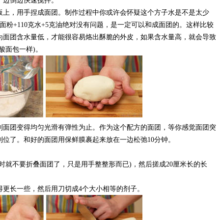
，边倒边快速搅拌。
上，用手捏成面团。制作过程中你或许会怀疑这个方子水是不是太少
面粉+110克水+5克油绝对没有问题，是一定可以和成面团的。这样比较
为面团含水量低，才能很容易烙出酥脆的外皮，如果含水量高，就会导致
酸面包一样)。
面团变得均匀光滑有弹性为止。作为这个配方的面团，等你感觉面团突
到位了。和好的面团用保鲜膜裹起来放在一边松弛10分钟。
时就不要折叠面团了，只是用手整整形而已)，然后搓成20厘米长的长
得更长一些，然后用刀切成4个大小相等的剂子。