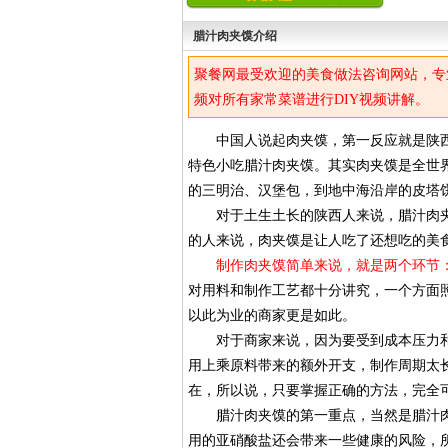
腊汁肉夹馍介绍
聚餐网最受欢迎的美食做法咨询网站，专
频对所有家常菜谱进行DIY视频讲解。
中国人说起肉夹馍，第一反应就是陕西
特色小吃腊汁肉夹馍。其实肉夹馍是全世
的三明治、汉堡包，到地中海沿岸的皮塔饼
对于土生土长的陕西人来说，腊汁肉夹
的人来说，肉夹馍是让人吃了还想吃的美
制作肉夹馍简单来说，就是两个环节
对用料和制作工艺都十分讲究，一个方面
以此为业的商家更是如此。
对于商家来说，因为要受到成本压力和
用上乘原料带来的额外开支，制作周期太
在，所以说，只要掌握正确的方法，完全
腊汁肉夹馍的第一重点，当然是腊汁肉
用的亚硝酸盐还会带来一些健康的风险，