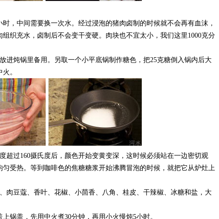
时，中间需要换一次水。经过浸泡的猪肉卤制的时候就不会再有血沫，
组织充水，卤制后不会变干变硬。肉块也不宜太小，我们这里1000克分
放进炖锅里备用。另取一个小平底锅制作糖色，把25克糖倒入锅内后大
中火。
超过160摄氏度后，颜色开始变黄变深，这时候必须站在一边密切观
均匀受热。等到咖啡色的焦糖糖浆开始沸腾冒泡的时候，就把它从炉灶上
肉豆蔻、香叶、花椒、小茴香、八角、桂皮、干辣椒、冰糖和盐，大
上锅盖，先用中火煮30分钟，再用小火慢炖5小时。