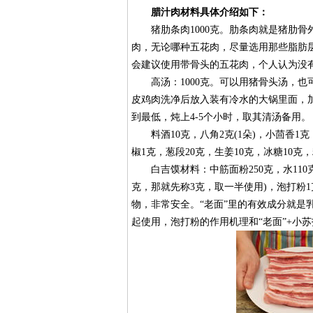
腊汁肉材料具体介绍如下：
猪肋条肉1000克。肋条肉就是猪肋骨
肉，无论哪种五花肉，尽量选用那些脂肪
会建议使用带骨头的五花肉，个人认为没
高汤：1000克。可以用猪骨头汤，也可
皮鸡肉洗净后放入装有冷水的大锅里面，加
到最低，炖上4-5个小时，取其清汤备用。
料酒10克，八角2克(1朵)，小茴香1克，
椒1克，葱段20克，生姜10克，冰糖10克，
白吉馍材料：中筋面粉250克，水110克(
克，那就先称3克，取一半使用)，泡打粉
物，非常安全。“老面”里的有效成分就是
起使用，泡打粉的作用机理和“老面”+小