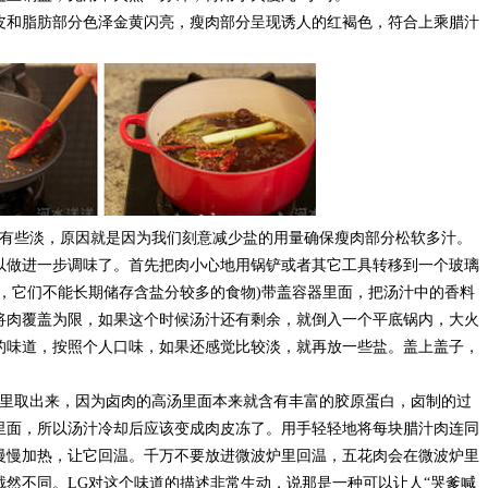
和脂肪部分色泽金黄闪亮，瘦肉部分呈现诱人的红褐色，符合上乘腊汁
些淡，原因就是因为我们刻意减少盐的用量确保瘦肉部分松软多汁。
以做进一步调味了。首先把肉小心地用锅铲或者其它工具转移到一个玻璃
，它们不能长期储存含盐分较多的食物)带盖容器里面，把汤汁中的香料
将肉覆盖为限，如果这个时候汤汁还有剩余，就倒入一个平底锅内，大火
的味道，按照个人口味，如果还感觉比较淡，就再放一些盐。盖上盖子，
取出来，因为卤肉的高汤里面本来就含有丰富的胶原蛋白，卤制的过
里面，所以汤汁冷却后应该变成肉皮冻了。用手轻轻地将每块腊汁肉连同
慢慢加热，让它回温。千万不要放进微波炉里回温，五花肉会在微波炉里
然不同。LG对这个味道的描述非常生动，说那是一种可以让人“哭爹喊