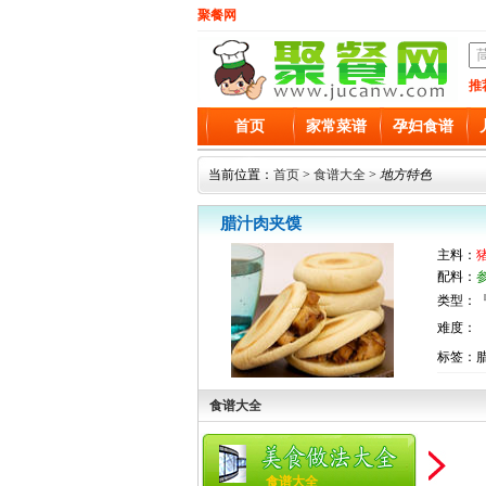
聚餐网
推
首页
家常菜谱
孕妇食谱
当前位置：
首页
>
食谱大全
>
地方特色
腊汁肉夹馍
主料：
配料：
类型：『
难度：
标签：腊
食谱大全
食谱大全