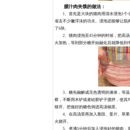
腊汁肉夹馍的做法：
1、首先是大块的猪肉用清水浸泡1个小
省去不少撇浮沫的功夫。浸泡还能够让肌肉
了6块。
2、猪肉浸泡至45分钟的时候，把高汤
火加热，等到部分糖开始融化后就降低到
3、糖先融解成无色透明的液体，等温度
察，不断用木铲或者硅胶铲子搅拌，使其
移开。把做好的糖色倒进高汤锅里。
4、在高汤里再加入葱段、姜片、草果、
火烧开。
5、煮沸5分钟后加入浸泡好的猪肉，盖