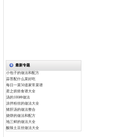
最新专题
小包子的做法和配方
蒜苔配什么菜好吃
每日一菜50道家常菜谱
君之烘焙食谱大全
汤的100种做法
凉拌粉丝的做法大全
猪肝汤的做法整合
烧饼的做法和配方
地三鲜的做法大全
酸辣土豆丝做法大全