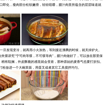
入口即化，瘦肉部分松软嫩滑，轻轻咀嚼，腊汁肉里所蕴含的层层味道就
旦发现变冷，就再用小火加热，等到接近沸腾的时候，就关掉炉火。
肉夹馍讲究“宁可肉等馍，不可馍等肉”，腊汁肉做好了，可以放在那里保
，稍有耽搁，外皮酥脆的感觉就会变差，那种原始的麦香气也要打折扣。
克泡打粉放进一个大碗里面，用蛋叉或者其它工具搅拌均匀。