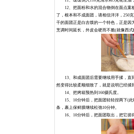
11、缓缓倒入110克清水和5克花生油
12、把面粉和水的混合物倒在面点案板
了，根本和不成面团，请相信洋洋，250克
干的面团正是白吉馍的一个特色，正是因
烹调时间延长，外皮会硬而不脆(就像西式
13、和成面团后需要继续用手揉，直到
然变得比较柔顺细致了，就是说明已经揉
14、把烤箱预热到160摄氏度。
15、10分钟后，把面团轻轻捏两下(此
条，裹上保鲜膜继续松弛10分钟。
16、10分钟后，把面团取出，把它搓