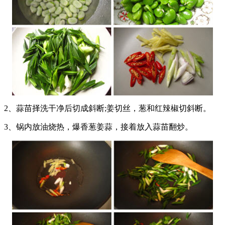
2、蒜苗择洗干净后切成斜断;姜切丝，葱和红辣椒切斜断。
3、锅内放油烧热，爆香葱姜蒜，接着放入蒜苗翻炒。