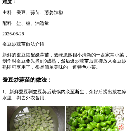
难度：
主料：蚕豆、蒜苗、葱姜辣椒
配料：盐、糖、油适量
2026-06-28
蚕豆炒蒜苗做法介绍
新鲜的蚕豆搭配嫩蒜苗，碧绿脆嫩很小清新的一盘家常小菜，
制作时蚕豆要先煮到9成熟，然后爆炒蒜苗后直接放入蚕豆炒
熟即可享用了，很是简单美味的一道特色小菜。
蚕豆炒蒜苗的做法：
1、新鲜蚕豆剥去豆荚后放锅内氽至断生，氽好后捞出放在凉
水里，剥去外衣备用。