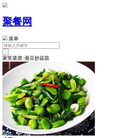
聚餐网
菜单
家常菜谱 :蚕豆炒蒜苗