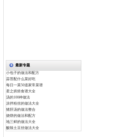
最新专题
小包子的做法和配方
蒜苔配什么菜好吃
每日一菜50道家常菜谱
君之烘焙食谱大全
汤的100种做法
凉拌粉丝的做法大全
猪肝汤的做法整合
烧饼的做法和配方
地三鲜的做法大全
酸辣土豆丝做法大全