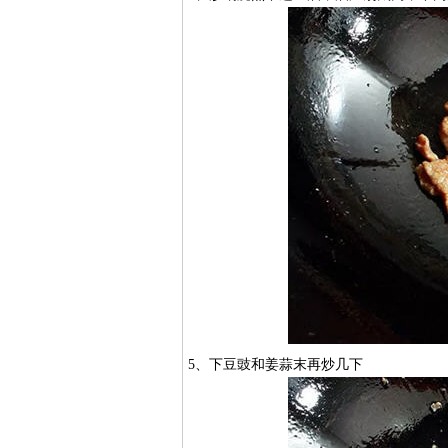
5、下豆豉和姜蒜末再炒几下