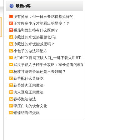
最新内容
没有抢菜，但一日三餐吃得都挺好的
正常瘦多少斤才能看出明显瘦了？
番茄和西红柿有什么区别？
冷藏过的米饭热量更低吗?
冷藏过的米饭能减肥吗？
小包子的做法和配方
火币HTX官网正版入口_一键下载火币HT...
武汉学籍入学转学全攻略：家长必看的政策
解...
杨枝甘露去茶底还是不去好喝？
蒜苔配什么菜好吃
蒜苔炒肉正宗做法
肉末豆腐正宗做法
春椿泡油做法
李庄白肉的饮食文化
蝴蝶结海绵蛋糕