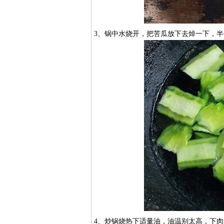
3、锅中水烧开，把苦瓜放下去焯一下，
4、炒锅烧热下适量油，油温别太高，下