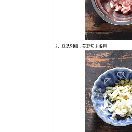
2、豆豉剁细，姜蒜切末备用