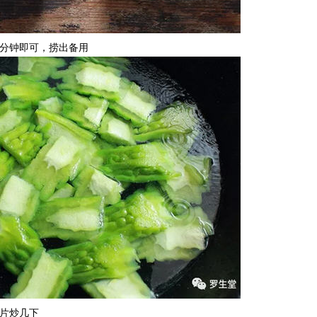
半分钟即可，捞出备用
肉片炒几下