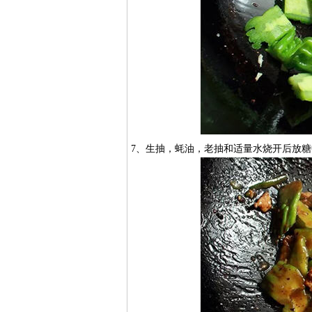
7、生抽，蚝油，老抽和适量水烧开后放