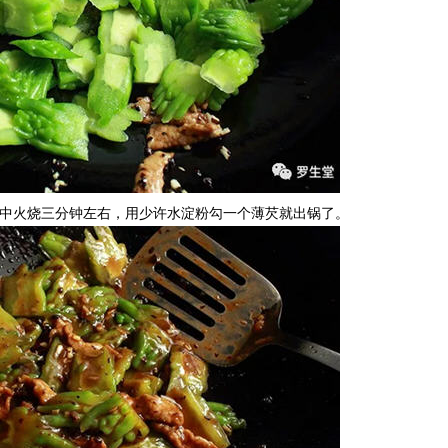
糖中火烧三分钟左右，用少许水淀粉勾一个薄芡就出锅了。