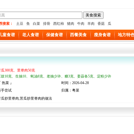
荐搜索：
土豆
鱼
白菜
排骨
西红柿
猪肉
牛肉
羊肉
香菇
瓜
儿童食谱
老人食谱
保健食谱
西餐美食
瘦身食谱
地方特
苦瓜300克、里脊肉50克
豆豉10克、生抽10、 蚝油8克、老抽少许、糖3克、姜蒜各5克、淀粉少许
 热菜 』
时间：2026-04-28
新手尝试
归属：粤菜
苦瓜炒里脊肉,苦瓜炒里脊肉的做法