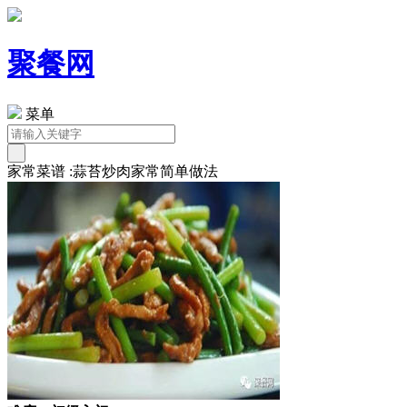
聚餐网
菜单
家常菜谱 :蒜苔炒肉家常简单做法