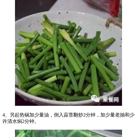
4、另起热锅加少量油，倒入蒜苔翻炒2分钟，加少量老抽和少
许清水焖2分钟。