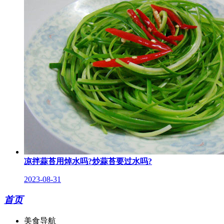
凉拌蒜苔用焯水吗?炒蒜苔要过水吗?
2023-08-31
首页
美食导航