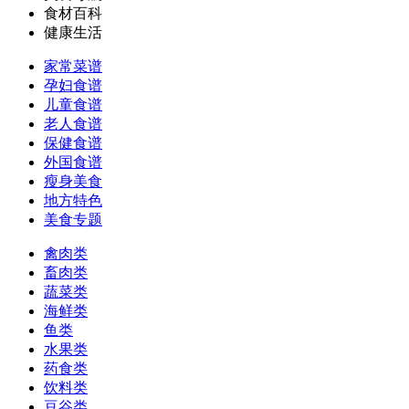
食材百科
健康生活
家常菜谱
孕妇食谱
儿童食谱
老人食谱
保健食谱
外国食谱
瘦身美食
地方特色
美食专题
禽肉类
畜肉类
蔬菜类
海鲜类
鱼类
水果类
药食类
饮料类
豆谷类