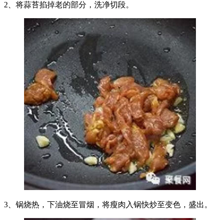
2、将蒜苔掐掉老的部分，洗净切段。
3、锅烧热，下油烧至冒烟，将瘦肉入锅快炒至变色，盛出。