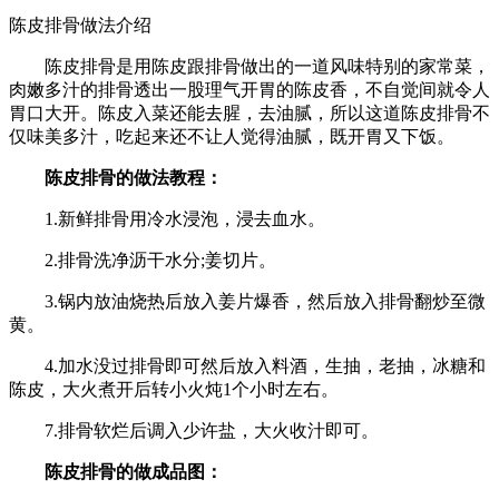
陈皮排骨做法介绍
陈皮排骨是用陈皮跟排骨做出的一道风味特别的家常菜，
肉嫩多汁的排骨透出一股理气开胃的陈皮香，不自觉间就令人
胃口大开。陈皮入菜还能去腥，去油腻，所以这道陈皮排骨不
仅味美多汁，吃起来还不让人觉得油腻，既开胃又下饭。
陈皮排骨的做法教程：
1.新鲜排骨用冷水浸泡，浸去血水。
2.排骨洗净沥干水分;姜切片。
3.锅内放油烧热后放入姜片爆香，然后放入排骨翻炒至微
黄。
4.加水没过排骨即可然后放入料酒，生抽，老抽，冰糖和
陈皮，大火煮开后转小火炖1个小时左右。
7.排骨软烂后调入少许盐，大火收汁即可。
陈皮排骨的做成品图：