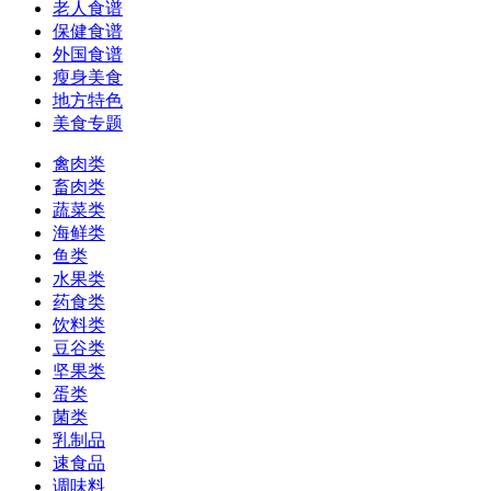
老人食谱
保健食谱
外国食谱
瘦身美食
地方特色
美食专题
禽肉类
畜肉类
蔬菜类
海鲜类
鱼类
水果类
药食类
饮料类
豆谷类
坚果类
蛋类
菌类
乳制品
速食品
调味料