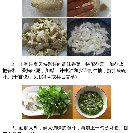
2、十香是夏天特别好的调味香菜，搭配些蒜，加些盐，
把蒜和十香捣成泥，加醋、辣椒油和少许的生抽，搅拌成碗
汁。(十香也可以用薄荷或其它香草)
3、面筋入盘，倒入调味的碗汁，再加上一勺芝麻酱。搅