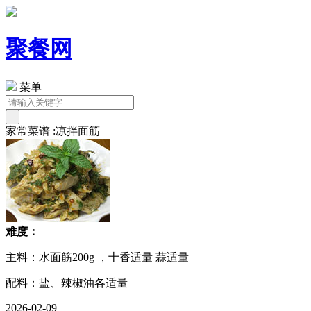
聚餐网
菜单
家常菜谱 :凉拌面筋
难度：
主料：水面筋200g ，十香适量 蒜适量
配料：盐、辣椒油各适量
2026-02-09