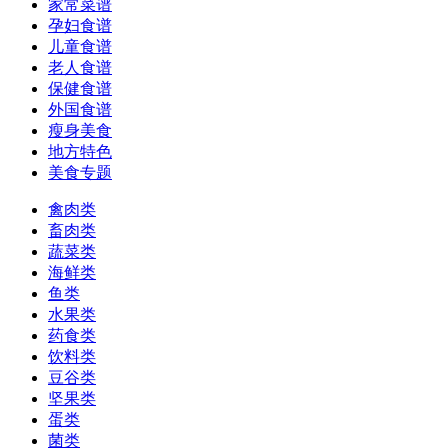
家常菜谱
孕妇食谱
儿童食谱
老人食谱
保健食谱
外国食谱
瘦身美食
地方特色
美食专题
禽肉类
畜肉类
蔬菜类
海鲜类
鱼类
水果类
药食类
饮料类
豆谷类
坚果类
蛋类
菌类