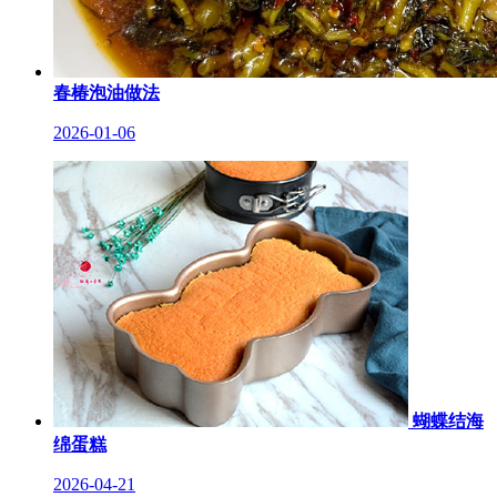
春椿泡油做法
2026-01-06
蝴蝶结海
绵蛋糕
2026-04-21