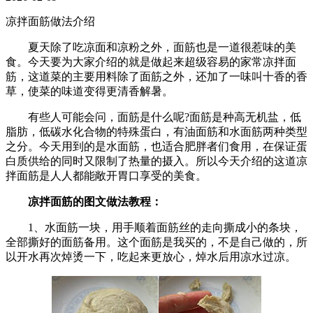
凉拌面筋做法介绍
夏天除了吃凉面和凉粉之外，面筋也是一道很惹味的美
食。今天要为大家介绍的就是做起来超级容易的家常凉拌面
筋，这道菜的主要用料除了面筋之外，还加了一味叫十香的香
草，使菜的味道变得更清香解暑。
有些人可能会问，面筋是什么呢?面筋是种高无机盐，低
脂肪，低碳水化合物的特殊蛋白，有油面筋和水面筋两种类型
之分。今天用到的是水面筋，也适合肥胖者们食用，在保证蛋
白质供给的同时又限制了热量的摄入。所以今天介绍的这道凉
拌面筋是人人都能敞开胃口享受的美食。
凉拌面筋的图文做法教程：
1、水面筋一块，用手顺着面筋丝的走向撕成小的条块，
全部撕好的面筋备用。这个面筋是我买的，不是自己做的，所
以开水再次焯烫一下，吃起来更放心，焯水后用凉水过凉。