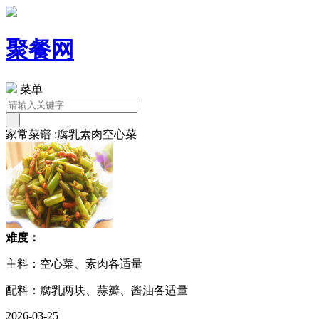
聚餐网
菜单
家常菜谱 :腐乳素肉空心菜
难度：
主料：空心菜、素肉各适量
配料：腐乳两块、蒜瓣、酱油各适量
2026-03-25