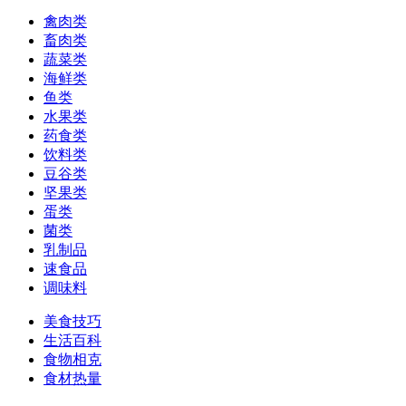
禽肉类
畜肉类
蔬菜类
海鲜类
鱼类
水果类
药食类
饮料类
豆谷类
坚果类
蛋类
菌类
乳制品
速食品
调味料
美食技巧
生活百科
食物相克
食材热量