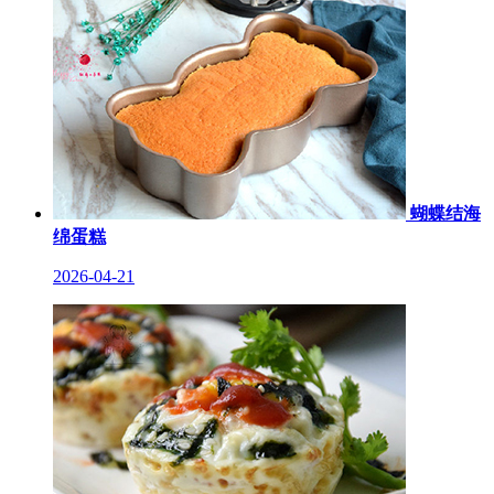
蝴蝶结海
绵蛋糕
2026-04-21