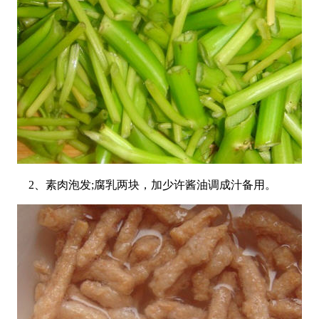
2、素肉泡发;腐乳两块，加少许酱油调成汁备用。