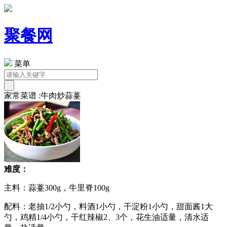
聚餐网
菜单
家常菜谱 :牛肉炒蒜薹
难度：
主料：蒜薹300g，牛里脊100g
配料：老抽1/2小勺，料酒1小勺，干淀粉1小勺，甜面酱1大
勺，鸡精1/4小勺，干红辣椒2、3个，花生油适量，清水适