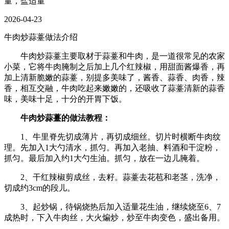
量，盐适量
2026-04-23
牛肉炒蒜薹做法介绍
牛肉炒蒜薹主要取材于蒜薹和牛肉，是一道很常见的农家
小菜，它将牛肉腌制之后加上几个红辣椒，用甜面酱爆香，再
加上清新脆嫩的蒜薹，别提多美味了，酱香、蒜香、肉香，辣
香，相互交融，牛肉吃起来嫩嫩的，还吸收了蒜薹清新的蒜香
味，美味十足，十分的开胃下饭。
牛肉炒蒜薹的做法教程：
1、牛里脊先切成薄片，再切成细丝。切片时横断牛肉纹
理。先加入1大勺清水，抓匀。再加入老抽、料酒和干淀粉，
抓匀。最后加入约1大勺生油。抓匀，放在一边儿腌着。
2、干红辣椒剪成丝，去籽。蒜薹去花苞和老茎，洗净，
切成约3cm的段儿。
3、起炒锅，待锅烧热后加入适量花生油，继续烧至6、7
成热时，下入牛肉丝，大火煸炒，炒至牛肉变色，盛出备用。