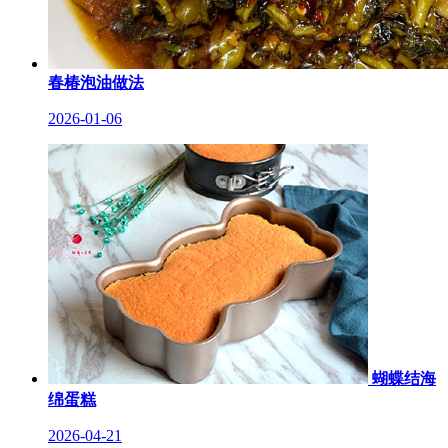
春椿泡油做法
2026-01-06
蝴蝶结海
绵蛋糕
2026-04-21