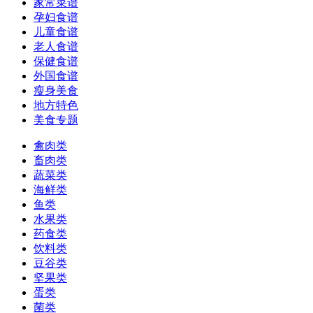
家常菜谱
孕妇食谱
儿童食谱
老人食谱
保健食谱
外国食谱
瘦身美食
地方特色
美食专题
禽肉类
畜肉类
蔬菜类
海鲜类
鱼类
水果类
药食类
饮料类
豆谷类
坚果类
蛋类
菌类