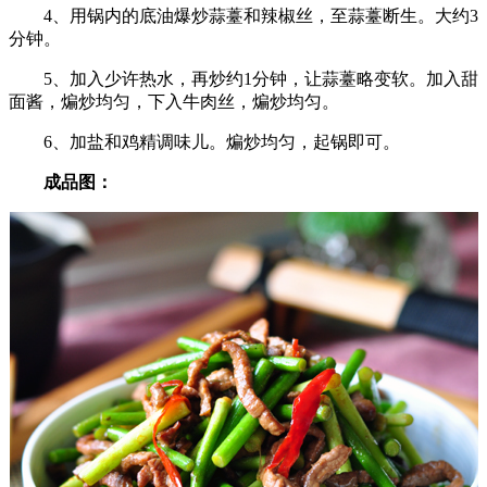
4、用锅内的底油爆炒蒜薹和辣椒丝，至蒜薹断生。大约3
分钟。
5、加入少许热水，再炒约1分钟，让蒜薹略变软。加入甜
面酱，煸炒均匀，下入牛肉丝，煸炒均匀。
6、加盐和鸡精调味儿。煸炒均匀，起锅即可。
成品图：