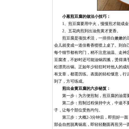
小葱煎豆腐的做法小技巧：
1、煎豆腐要用中火，慢慢煎才能成金
2、五花肉煎到出油焦黄才更香。
煎豆腐是项技术活，一排排白嫩嫩的豆
会儿就变成一道佳肴香喷喷上桌了。到自
每个细节都有窍门，稍不注意油温、走神
豆腐渣，不妙时还可能油锅四溅，烫得满
松漂亮出锅。正如年少轻狂时对他人的成
有文章，都需历练。表面的轻松惬意，行
到了，方可练成。
煎出金黄豆腐的六步秘笈：
第一步：为方便煎制，煎豆腐的油需要
第二步：煎制过程保持中火，中途不要
子，让每个部位受热均匀。
第三步：大概2-3分钟后，即煎好一面
部会自然脱离锅底，即轻轻翻面再煎另一面