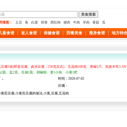
荐搜索：
土豆
鱼
白菜
排骨
西红柿
猪肉
牛肉
羊肉
香菇
瓜
儿童食谱
老人食谱
保健食谱
西餐美食
瘦身食谱
地方特
北豆腐1块(即老豆腐、卤水豆腐，250克左右)、五花肉100克、青椒1只、泡发木耳3-5片
油2匙、盐2克、生抽1匙、胡椒粉、姜1小块、小葱1把
 』
时间：2026-07-02
归属：
葱煎豆腐,小葱煎豆腐的做法,小葱,豆腐,五花肉