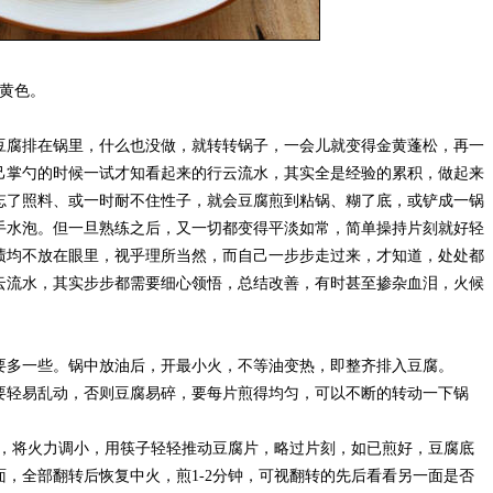
黄色。
腐排在锅里，什么也没做，就转转锅子，一会儿就变得金黄蓬松，再一
己掌勺的时候一试才知看起来的行云流水，其实全是经验的累积，做起来
忘了照料、或一时耐不住性子，就会豆腐煎到粘锅、糊了底，或铲成一锅
手水泡。但一旦熟练之后，又一切都变得平淡如常，简单操持片刻就好轻
绩均不放在眼里，视乎理所当然，而自己一步步走过来，才知道，处处都
云流水，其实步步都需要细心领悟，总结改善，有时甚至掺杂血泪，火候
多一些。锅中放油后，开最小火，不等油变热，即整齐排入豆腐。
轻易乱动，否则豆腐易碎，要每片煎得均匀，可以不断的转动一下锅
，将火力调小，用筷子轻轻推动豆腐片，略过片刻，如已煎好，豆腐底
，全部翻转后恢复中火，煎1-2分钟，可视翻转的先后看看另一面是否