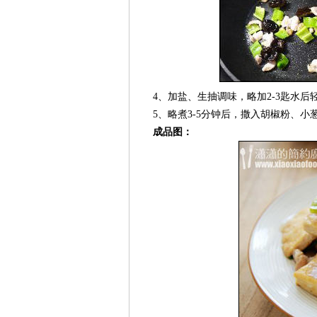
4、加盐、生抽调味，略加2-3匙水后
5、略煮3-5分钟后，撒入胡椒粉、小
成品图：