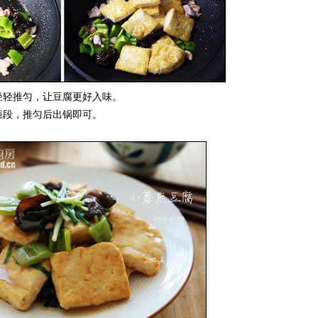
轻轻推匀，让豆腐更好入味。
葱段，推匀后出锅即可。