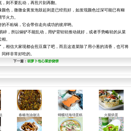
底，则不要乱动，再煎片刻再翻。
颜色，微微金黄发泡鼓起则是已经煎好，如发现颜色过深可能已有糊
调节火力。
的不粘锅，它会带你走向成功的彼岸哟。
碎，所以锅铲不能乱动，用铲背轻轻推动就好，或者手势略轻的从菜
卖相。
，相信大家现都会煎豆腐了吧，而且这道菜除了用小葱的清香，也可将
。同样非常好吃的。
下一篇：
胡萝卜包心菜炒烧饼
法
春椿泡油做法
蝴蝶结海绵蛋糕
火腿烘蛋