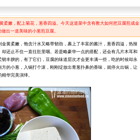
黄柔嫩，配上菊花，葱香四溢。今天这道菜中含有教大如何把豆腐煎成金
功做出一道美味的小葱煎豆腐。
金黄柔嫩，饱含汁水又略带韧劲，裹上了丰富的酱汁，葱香四溢，热辣
，却还止不住一直往肚里咽。若是略豪华一点的搭配，还会有几片木耳和
柔韧丰腴的，有了它们，豆腐的味道层次才会更丰满一些，吃的时候却永
南方的小葱，入锅打个滚，刚刚绽放出青葱扑鼻的香味，就停火出锅，让
的精华完美演绎。