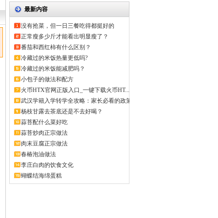
最新内容
没有抢菜，但一日三餐吃得都挺好的
正常瘦多少斤才能看出明显瘦了？
番茄和西红柿有什么区别？
冷藏过的米饭热量更低吗?
冷藏过的米饭能减肥吗？
小包子的做法和配方
火币HTX官网正版入口_一键下载火币HT...
武汉学籍入学转学全攻略：家长必看的政策
解...
杨枝甘露去茶底还是不去好喝？
蒜苔配什么菜好吃
蒜苔炒肉正宗做法
肉末豆腐正宗做法
春椿泡油做法
李庄白肉的饮食文化
蝴蝶结海绵蛋糕