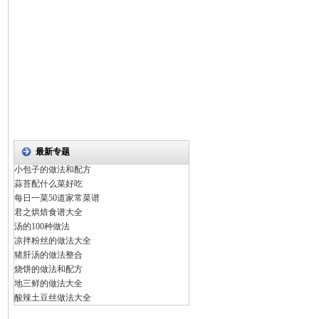
最新专题
小包子的做法和配方
蒜苔配什么菜好吃
每日一菜50道家常菜谱
君之烘焙食谱大全
汤的100种做法
凉拌粉丝的做法大全
猪肝汤的做法整合
烧饼的做法和配方
地三鲜的做法大全
酸辣土豆丝做法大全