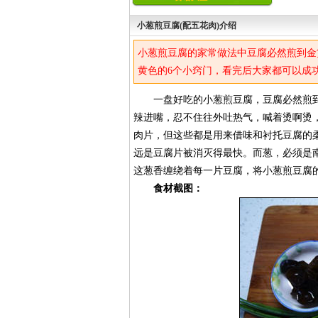
小葱煎豆腐(配五花肉)介绍
小葱煎豆腐的家常做法中豆腐必然煎到金
黄色的6个小窍门，看完后大家都可以成
一盘好吃的小葱煎豆腐，豆腐必然煎到
辣进嘴，忍不住往外吐热气，喊着烫啊烫
肉片，但这些都是用来借味和衬托豆腐的
远是豆腐片被消灭得最快。而葱，必须是
这葱香缠绕着每一片豆腐，将小葱煎豆腐
食材截图：