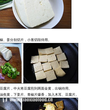
椒、姜分别切片，小葱切段待用。
豆腐片，中火将豆腐煎到两面金黄，出锅待用。
油焦黄，下姜片、青椒片爆香，加入木耳、豆腐片。