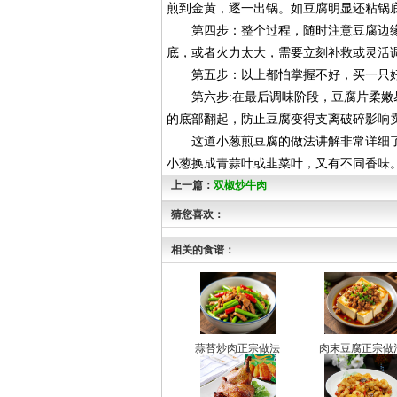
煎到金黄，逐一出锅。如豆腐明显还粘锅
第四步：整个过程，随时注意豆腐边缘
底，或者火力太大，需要立刻补救或灵活
第五步：以上都怕掌握不好，买一只好
第六步:在最后调味阶段，豆腐片柔嫩易
的底部翻起，防止豆腐变得支离破碎影响
这道小葱煎豆腐的做法讲解非常详细了
小葱换成青蒜叶或韭菜叶，又有不同香味
上一篇：
双椒炒牛肉
猜您喜欢：
相关的食谱：
蒜苔炒肉正宗做法
肉末豆腐正宗做