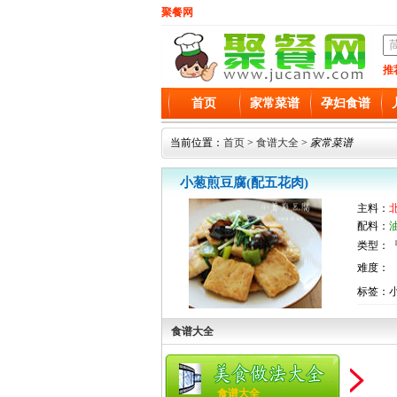
聚餐网
推
首页
家常菜谱
孕妇食谱
当前位置：
首页
>
食谱大全
>
家常菜谱
小葱煎豆腐(配五花肉)
主料：
配料：
类型：『
难度：
标签：小
食谱大全
食谱大全