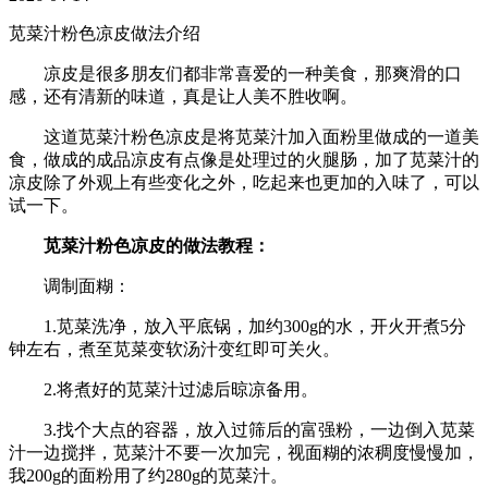
苋菜汁粉色凉皮做法介绍
凉皮是很多朋友们都非常喜爱的一种美食，那爽滑的口
感，还有清新的味道，真是让人美不胜收啊。
这道苋菜汁粉色凉皮是将苋菜汁加入面粉里做成的一道美
食，做成的成品凉皮有点像是处理过的火腿肠，加了苋菜汁的
凉皮除了外观上有些变化之外，吃起来也更加的入味了，可以
试一下。
苋菜汁粉色凉皮的做法教程：
调制面糊：
1.苋菜洗净，放入平底锅，加约300g的水，开火开煮5分
钟左右，煮至苋菜变软汤汁变红即可关火。
2.将煮好的苋菜汁过滤后晾凉备用。
3.找个大点的容器，放入过筛后的富强粉，一边倒入苋菜
汁一边搅拌，苋菜汁不要一次加完，视面糊的浓稠度慢慢加，
我200g的面粉用了约280g的苋菜汁。