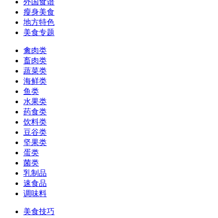
外国食谱
瘦身美食
地方特色
美食专题
禽肉类
畜肉类
蔬菜类
海鲜类
鱼类
水果类
药食类
饮料类
豆谷类
坚果类
蛋类
菌类
乳制品
速食品
调味料
美食技巧