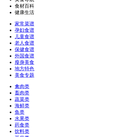
食材百科
健康生活
家常菜谱
孕妇食谱
儿童食谱
老人食谱
保健食谱
外国食谱
瘦身美食
地方特色
美食专题
禽肉类
畜肉类
蔬菜类
海鲜类
鱼类
水果类
药食类
饮料类