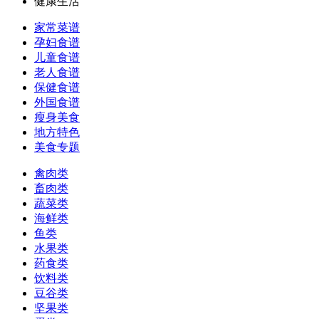
健康生活
家常菜谱
孕妇食谱
儿童食谱
老人食谱
保健食谱
外国食谱
瘦身美食
地方特色
美食专题
禽肉类
畜肉类
蔬菜类
海鲜类
鱼类
水果类
药食类
饮料类
豆谷类
坚果类