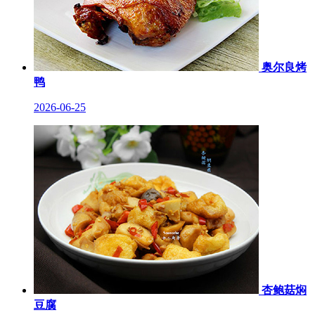
奥尔良烤
鸭
2026-06-25
杏鲍菇焖
豆腐