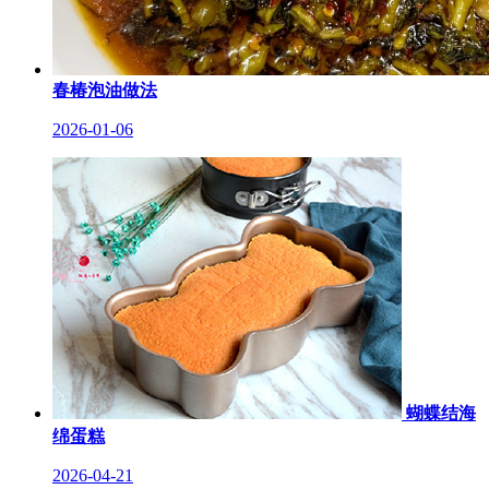
春椿泡油做法
2026-01-06
蝴蝶结海
绵蛋糕
2026-04-21