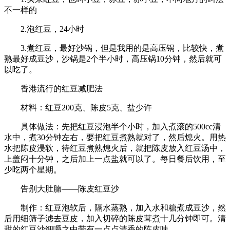
不一样的
2.泡红豆，24小时
3.煮红豆，最好沙锅，但是我用的是高压锅，比较快，煮
熟最好成豆沙，沙锅是2个半小时，高压锅10分钟，然后就可
以吃了。
香港流行的红豆减肥法
材料：红豆200克、陈皮5克、盐少许
具体做法：先把红豆浸泡半个小时，加入煮滚的500cc清
水中，煮30分钟左右，要把红豆煮熟就对了，然后熄火。用热
水把陈皮浸软，待红豆煮熟熄火后，就把陈皮放入红豆汤中，
上盖闷十分钟，之后加上一点盐就可以了。每日餐后饮用，至
少吃两个星期。
告别大肚腩——陈皮红豆沙
制作：红豆泡软后，隔水蒸熟，加入水和糖煮成豆沙，然
后用细筛子滤去豆皮，加入切碎的陈皮茸煮十几分钟即可。清
甜的红豆沙细嚼之中带有一点点清香的陈皮味。