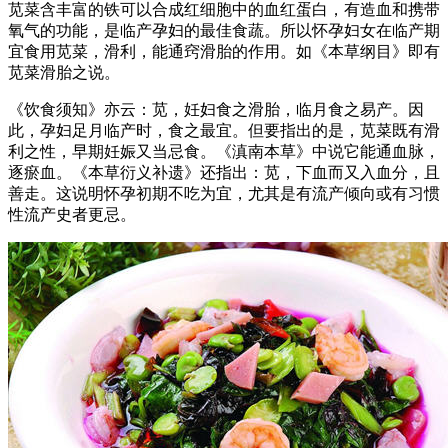
苋菜含丰富的铁可以合成红细胞中的血红蛋白，有造血和携带
氧气的功能，是临产孕妇的最佳食蔬。所以怀孕妇女在临产期
宜食用苋菜，滑利，能通窍滑胎的作用。如《本草纲目》即有
苋菜滑胎之说。
《饮食须知》亦云：苋，妊妇食之滑胎，临月食之易产。因
此，孕妇足月临产时，食之最宜。但要指出的是，苋菜既有滑
利之性，早期妊娠又当忌食。《滇南本草》中说它能通血脉，
逐瘀血。《本草衍义补遗》还指出：苋，下血而又入血分，且
善走。这说明怀孕初期不吃为宜，尤其是有流产倾向或有习惯
性流产史者更忌。