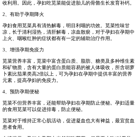
收利用。因此，孕妇吃苋菜能促进胎儿的骨骼生长发育补钙。
2、有助于孕期降火
孕妇食用苋菜具有清热解毒，明目利咽的功效。苋菜性味甘
凉，长于清利湿热，清肝解毒，凉血散瘀，对于孕妇在孕期中
上火、咽喉红肿的症状都有有一定的辅助治疗作用。
3、增强孕期免疫力
苋菜营养丰富，苋菜中富含蛋白质、脂肪、糖类及多种维生素
和矿物质，含有大量的蛋白质能容易的被人体吸收，所含胡萝
卜素比茄果类高2倍以上，可为孕妇在孕期中提供丰富的营养
元素，提高孕妇的免疫力。
4、预防孕期便秘
苋菜不但营养丰富，还能帮助孕妇在孕期防止便秘。孕妇适量
的食用苋菜可以促进排毒，防止便秘。
苋菜对于维持正常心肌活动，促进凝血也大有裨益，最宜贫血
患者食用。