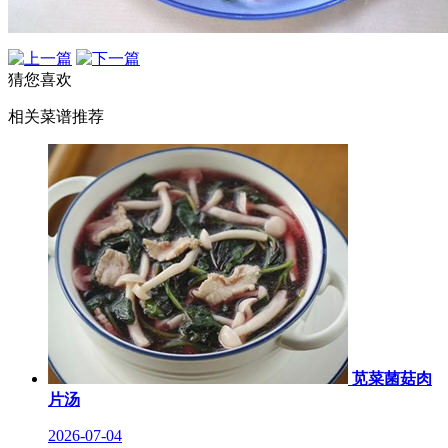
猜您喜欢
相关菜谱推荐
苋菜菌菇肉
片汤
2026-07-04