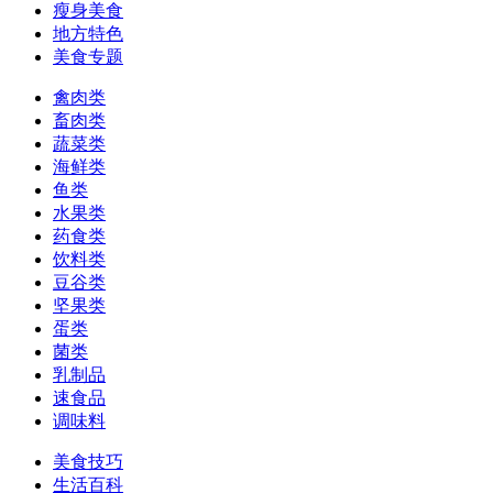
瘦身美食
地方特色
美食专题
禽肉类
畜肉类
蔬菜类
海鲜类
鱼类
水果类
药食类
饮料类
豆谷类
坚果类
蛋类
菌类
乳制品
速食品
调味料
美食技巧
生活百科