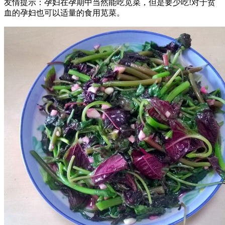
友情提示：孕妇在孕期中当然能吃苋菜，但是要少吃!对于贫
血的孕妇也可以适量的食用苋菜。