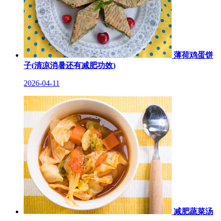
薄荷鸡蛋饼
子(清凉消暑还有减肥功效)
2026-04-11
减肥蔬菜汤