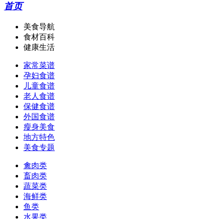
首页
美食导航
食材百科
健康生活
家常菜谱
孕妇食谱
儿童食谱
老人食谱
保健食谱
外国食谱
瘦身美食
地方特色
美食专题
禽肉类
畜肉类
蔬菜类
海鲜类
鱼类
水果类