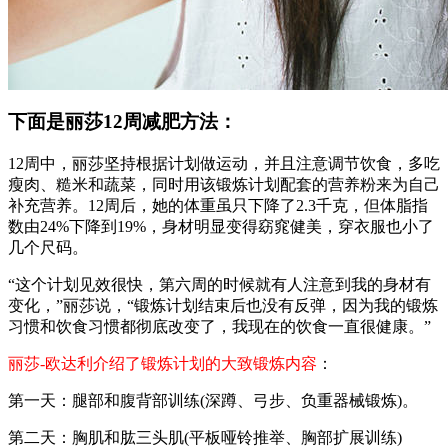
下面是丽莎12周减肥方法：
12周中，丽莎坚持根据计划做运动，并且注意调节饮食，多吃
瘦肉、糙米和蔬菜，同时用该锻炼计划配套的营养粉来为自己
补充营养。12周后，她的体重虽只下降了2.3千克，但体脂指
数由24%下降到19%，身材明显变得窈窕健美，穿衣服也小了
几个尺码。
“这个计划见效很快，第六周的时候就有人注意到我的身材有
变化，”丽莎说，“锻炼计划结束后也没有反弹，因为我的锻炼
习惯和饮食习惯都彻底改变了，我现在的饮食一直很健康。”
丽莎-欧达利介绍了锻炼计划的大致锻炼内容
：
第一天：腿部和腹背部训练(深蹲、弓步、负重器械锻炼)。
第二天：胸肌和肱三头肌(平板哑铃推举、胸部扩展训练)