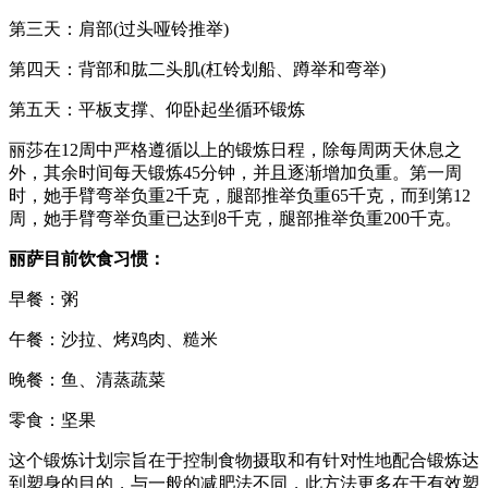
第三天：肩部(过头哑铃推举)
第四天：背部和肱二头肌(杠铃划船、蹲举和弯举)
第五天：平板支撑、仰卧起坐循环锻炼
丽莎在12周中严格遵循以上的锻炼日程，除每周两天休息之
外，其余时间每天锻炼45分钟，并且逐渐增加负重。第一周
时，她手臂弯举负重2千克，腿部推举负重65千克，而到第12
周，她手臂弯举负重已达到8千克，腿部推举负重200千克。
丽萨目前饮食习惯：
早餐：粥
午餐：沙拉、烤鸡肉、糙米
晚餐：鱼、清蒸蔬菜
零食：坚果
这个锻炼计划宗旨在于控制食物摄取和有针对性地配合锻炼达
到塑身的目的，与一般的减肥法不同，此方法更多在于有效塑