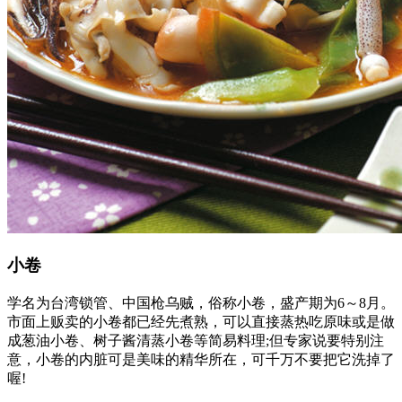
小卷
学名为台湾锁管、中国枪乌贼，俗称小卷，盛产期为6～8月。
市面上贩卖的小卷都已经先煮熟，可以直接蒸热吃原味或是做
成葱油小卷、树子酱清蒸小卷等简易料理;但专家说要特别注
意，小卷的内脏可是美味的精华所在，可千万不要把它洗掉了
喔!