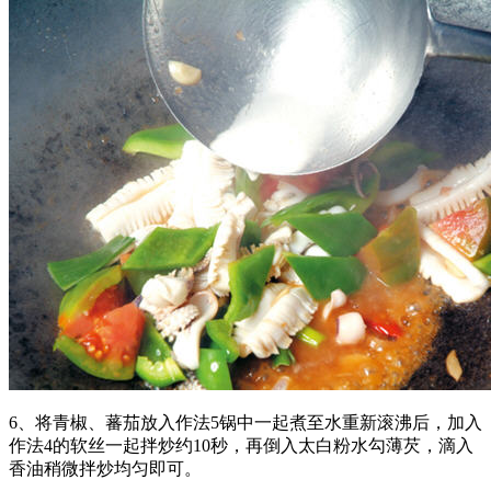
6、将青椒、蕃茄放入作法5锅中一起煮至水重新滚沸后，加入
作法4的软丝一起拌炒约10秒，再倒入太白粉水勾薄芡，滴入
香油稍微拌炒均匀即可。