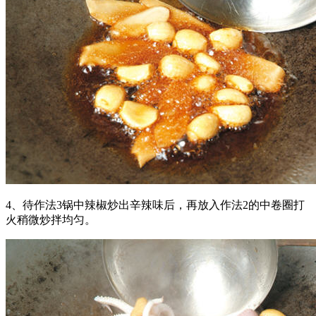
4、待作法3锅中辣椒炒出辛辣味后，再放入作法2的中卷圈打
火稍微炒拌均匀。