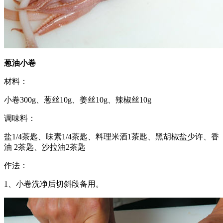
葱油小卷
材料：
小卷300g、葱丝10g、姜丝10g、辣椒丝10g
调味料：
盐1/4茶匙、味素1/4茶匙、料理米酒1茶匙、黑胡椒盐少许、香
油 2茶匙、沙拉油2茶匙
作法：
1、小卷洗净后切斜段备用。