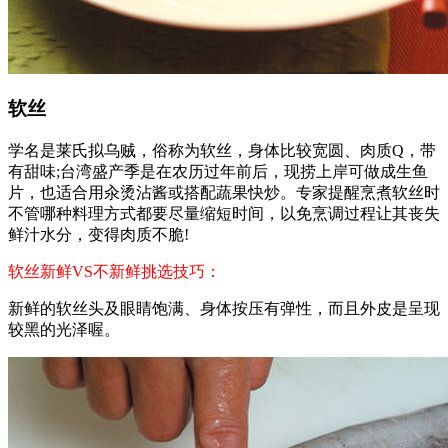
软丝
学名是莱氏拟乌贼，俗称为软丝，身体比较宽圆、肉质Q，带
有甜味;台湾盛产季是在农历过年前后，现捞上岸可做成生鱼
片，也适合用汆烫沾酱或搭配蔬果快炒。专家提醒烹煮软丝时
不管哪种料理方式都要尽量缩短时间，以免烹调过程让其丧失
鲜汁水分，变得肉质不脆!
软丝新鲜VS不新鲜挑选技巧：
新鲜的软丝头及眼睛饱满、身体按压有弹性，而且外皮是呈现
较黑的光泽喔。