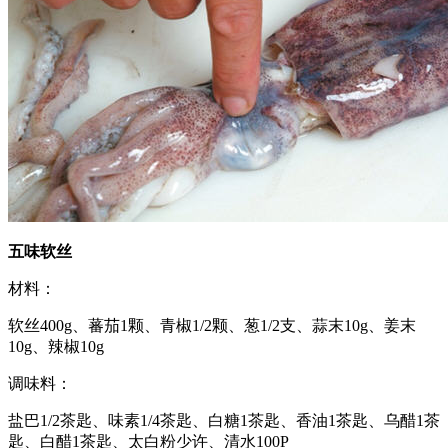
五味软丝
材料：
软丝400g、蕃茄1颗、青椒1/2颗、葱1/2支、蒜末10g、姜末
10g、辣椒10g
调味料：
盐巴1/2茶匙、味素1/4茶匙、白糖1茶匙、香油1茶匙、乌醋1茶
匙、白醋1茶匙、太白粉少许、清水100P