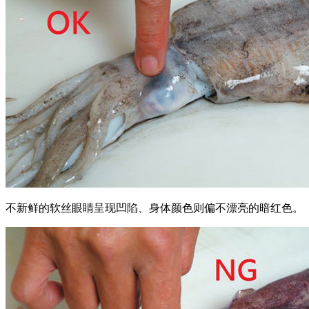
不新鲜的软丝眼睛呈现凹陷、身体颜色则偏不漂亮的暗红色。