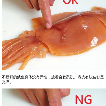
不新鲜的鱿鱼身体没有弹性，放着会软趴趴、表皮有脱皮缺乏
光泽。