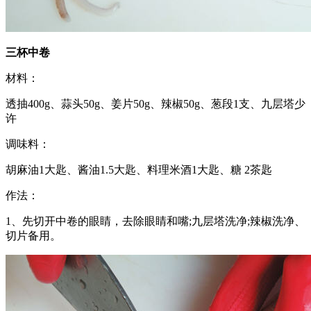
三杯中卷
材料：
透抽400g、蒜头50g、姜片50g、辣椒50g、葱段1支、九层塔少
许
调味料：
胡麻油1大匙、酱油1.5大匙、料理米酒1大匙、糖 2茶匙
作法：
1、先切开中卷的眼睛，去除眼睛和嘴;九层塔洗净;辣椒洗净、
切片备用。