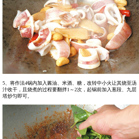
5、将作法4锅内加入酱油、米酒、糖，改转中小火让其烧至汤
汁收干，且烧煮的过程要翻拌1～2次，起锅前加入葱段、九层
塔炒匀即可。