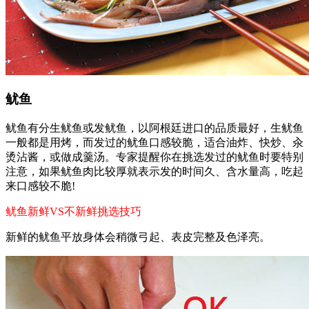
鱿鱼
鱿鱼有分生鱿鱼或发鱿鱼，以阿根廷进口的品质最好，生鱿鱼
一般都是用烤，而发过的鱿鱼口感较脆，适合油炸、快炒、汆
烫沾酱，或做成羹汤。专家提醒你在挑选发过的鱿鱼时要特别
注意，如果鱿鱼肉比较厚就表示发的时间久、含水量高，吃起
来口感较不脆!
鱿鱼新鲜VS不新鲜挑选技巧
新鲜的鱿鱼平放身体会稍微弓起、表皮完整及色泽亮。