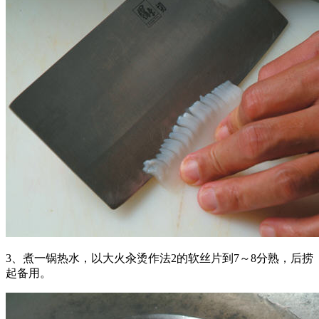
3、煮一锅热水，以大火汆烫作法2的软丝片到7～8分熟，后捞
起备用。