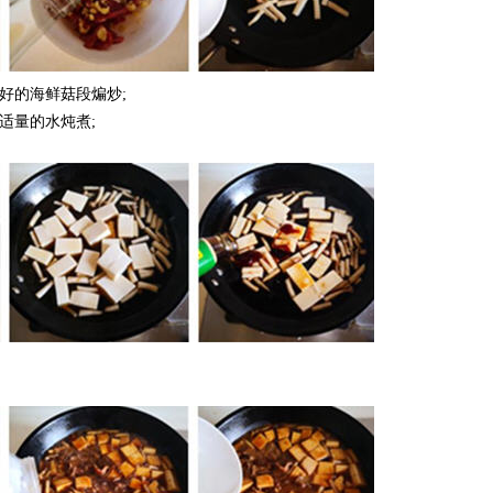
好的海鲜菇段煸炒;
适量的水炖煮;