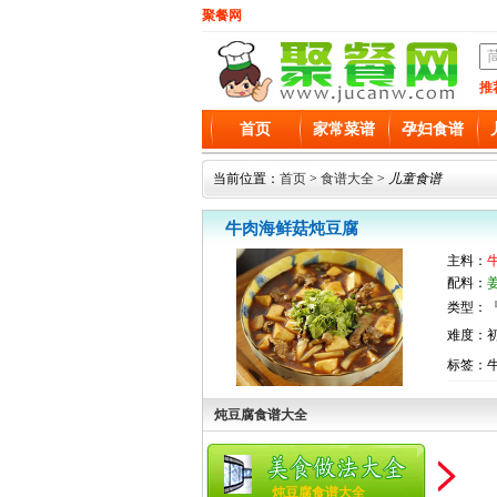
聚餐网
推
首页
家常菜谱
孕妇食谱
当前位置：
首页
>
食谱大全
>
儿童食谱
牛肉海鲜菇炖豆腐
主料：
配料：
类型：『
难度：
标签：
炖豆腐食谱大全
炖豆腐食谱大全