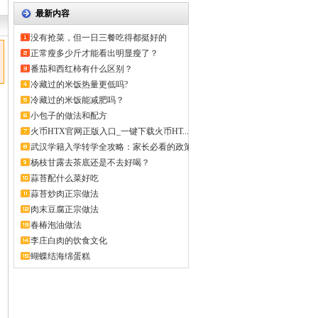
最新内容
没有抢菜，但一日三餐吃得都挺好的
正常瘦多少斤才能看出明显瘦了？
番茄和西红柿有什么区别？
冷藏过的米饭热量更低吗?
冷藏过的米饭能减肥吗？
小包子的做法和配方
火币HTX官网正版入口_一键下载火币HT...
武汉学籍入学转学全攻略：家长必看的政策
解...
杨枝甘露去茶底还是不去好喝？
蒜苔配什么菜好吃
蒜苔炒肉正宗做法
肉末豆腐正宗做法
春椿泡油做法
李庄白肉的饮食文化
蝴蝶结海绵蛋糕