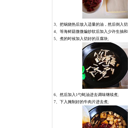
3、把锅烧热后放入适量的油，然后倒入切
4、等海鲜菇微微煸炒软后加入少许生抽和
5、煮的时候加入切好的豆腐块;
6、然后加入1勺蚝油进去调味继续煮;
7、下入腌制好的牛肉片进去煮;