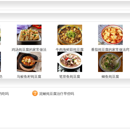
鸡汤炖豆腐的家常做法
牛肉海鲜菇炖豆腐
番茄炖豆腐的家常做法窍
门
奶
马鲛鱼籽炖豆腐
笔管鱼炖豆腐
鲫鱼炖豆腐
的吃吗
泥鳅炖豆腐治疗早些吗