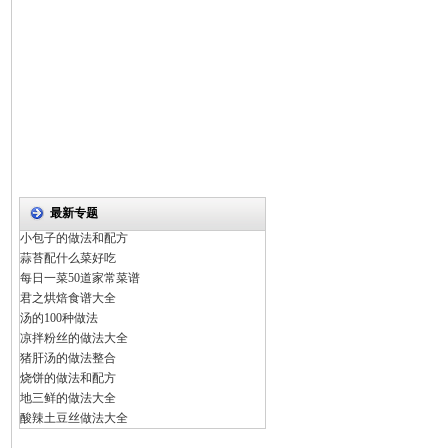
最新专题
小包子的做法和配方
蒜苔配什么菜好吃
每日一菜50道家常菜谱
君之烘焙食谱大全
汤的100种做法
凉拌粉丝的做法大全
猪肝汤的做法整合
烧饼的做法和配方
地三鲜的做法大全
酸辣土豆丝做法大全