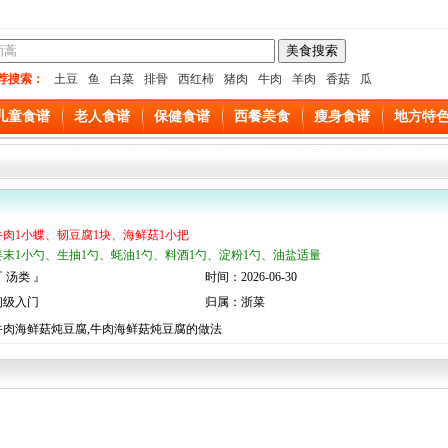
荐搜索：
土豆
鱼
白菜
排骨
西红柿
猪肉
牛肉
羊肉
香菇
瓜
儿童食谱
老人食谱
保健食谱
西餐美食
瘦身食谱
地方特
牛肉1小蝶、韧豆腐1块、海鲜菇1小把
姜末1小勺、生抽1勺、蚝油1勺、料酒1勺、淀粉1勺、油盐适量
 汤类 』
时间：2026-06-30
初级入门
归属：浙菜
牛肉海鲜菇炖豆腐,牛肉海鲜菇炖豆腐的做法