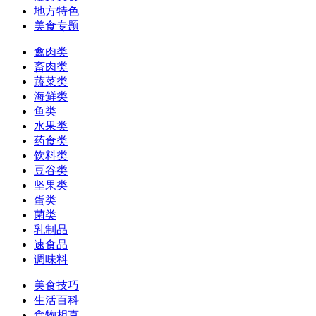
地方特色
美食专题
禽肉类
畜肉类
蔬菜类
海鲜类
鱼类
水果类
药食类
饮料类
豆谷类
坚果类
蛋类
菌类
乳制品
速食品
调味料
美食技巧
生活百科
食物相克