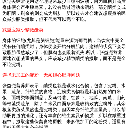
以过去经常使用这个理论来减少血糖的波动，因为血糖升高后
身体便会产生胰岛素，若没有透过运动来消耗，部分醣类会成
为肝醣，剩余的则会成为脂肪，所以过去才会建议想瘦身的民
众减少醣类摄取，但不代表可以完全不吃。
减重应减少精致醣类
身体的细胞(尤其是脑细胞)能量来源为葡萄糖，当饮食中完全
没有任何醣类时，身体便会开始分解肌肉，这样的状况下会导
致脂肪虽然减少了，但肌肉也会跟着流失;所以，张益尧营养
师建议想减重的民众，应该减少精致醣类的摄取，而不是完全
不吃淀粉。
选择未加工的淀粉 无须担心肥胖问题
张益尧营养师表示，醣类也就是碳水化合物，包含了淀粉、水
果、蔬菜、纤维质的食物，淀粉类食物就是我们熟知的白米
饭、面粉类等面制品，及马铃薯、红萝卜、地瓜、南瓜、山药
等根茎类蔬菜，除了白米及白面条算是较精致的淀粉外，其余
根茎类蔬菜虽然也是淀粉类，但因本身纤维质含量高，可以帮
助肠胃道的消化，还有丰富的维生素及矿物质，所以在减重过
程中，摄取这些保留食物原貌，未多做加工的淀粉类，适量食
用就无需太担心会增肥。