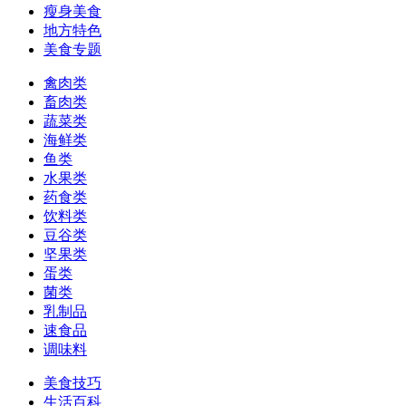
瘦身美食
地方特色
美食专题
禽肉类
畜肉类
蔬菜类
海鲜类
鱼类
水果类
药食类
饮料类
豆谷类
坚果类
蛋类
菌类
乳制品
速食品
调味料
美食技巧
生活百科