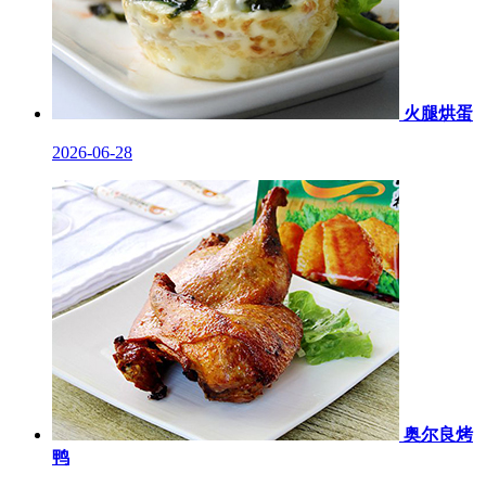
火腿烘蛋
2026-06-28
奥尔良烤
鸭