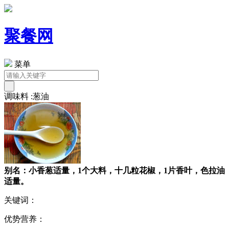
聚餐网
菜单
调味料 :葱油
别名：小香葱适量，1个大料，十几粒花椒，1片香叶，色拉油
适量。
关键词：
优势营养：