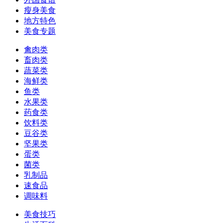
瘦身美食
地方特色
美食专题
禽肉类
畜肉类
蔬菜类
海鲜类
鱼类
水果类
药食类
饮料类
豆谷类
坚果类
蛋类
菌类
乳制品
速食品
调味料
美食技巧