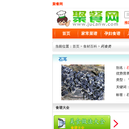
聚餐网
推
首页
家常菜谱
孕妇食谱
当前位置：
首页
>
食材百科
>
药食类
石耳
别名：
优势营
类型：『
关键词
标签：
食谱大全
食谱大全