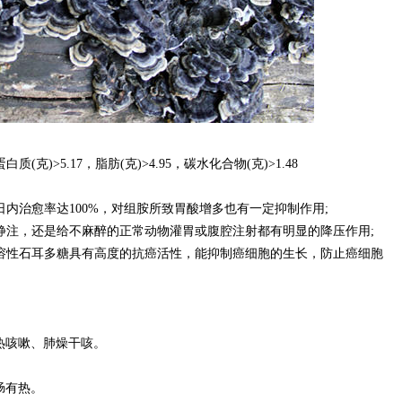
质(克)>5.17，脂肪(克)>4.95，碳水化合物(克)>1.48
日内治愈率达100%，对组胺所致胃酸增多也有一定抑制作用;
静注，还是给不麻醉的正常动物灌胃或腹腔注射都有明显的降压作用;
溶性石耳多糖具有高度的抗癌活性，能抑制癌细胞的生长，防止癌细胞
咳嗽、肺燥干咳。
肠有热。