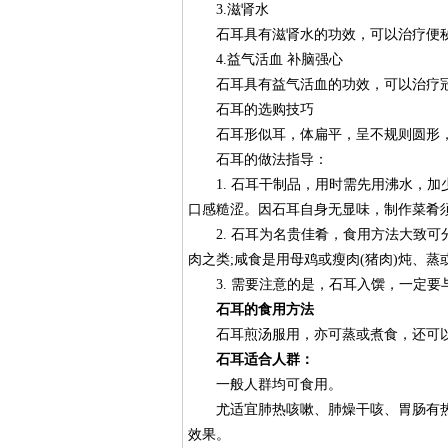
3.滋肾水
石耳具有滋肾水的功效，可以治疗便
4.益气活血 补脑强心
石耳具有益气活血的功效，可以治疗冠
石耳的选购技巧
石耳形似耳，体扁平，呈不规则圆形，
石耳的做法指导：
1. 石耳干制品，用时需先用沸水，加
口感糙涩。因石耳自身无显味，制作菜肴
2. 石耳为名贵佳肴，食用方法大致可
肉之类;咸食是用母鸡或瘦肉(猪肉)炖、蒸
3. 需要注意的是，石耳入馔，一定要
石耳的食用方法
石耳煎汤服用，亦可蒸或煮食，还可以
石耳适合人群：
一般人群均可食用。
尤适宜肺热咳嗽、肺燥干咳、胃肠有热
效果。