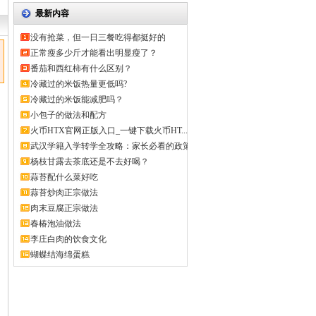
最新内容
没有抢菜，但一日三餐吃得都挺好的
正常瘦多少斤才能看出明显瘦了？
番茄和西红柿有什么区别？
冷藏过的米饭热量更低吗?
冷藏过的米饭能减肥吗？
小包子的做法和配方
火币HTX官网正版入口_一键下载火币HT...
武汉学籍入学转学全攻略：家长必看的政策
解...
杨枝甘露去茶底还是不去好喝？
蒜苔配什么菜好吃
蒜苔炒肉正宗做法
肉末豆腐正宗做法
春椿泡油做法
李庄白肉的饮食文化
蝴蝶结海绵蛋糕