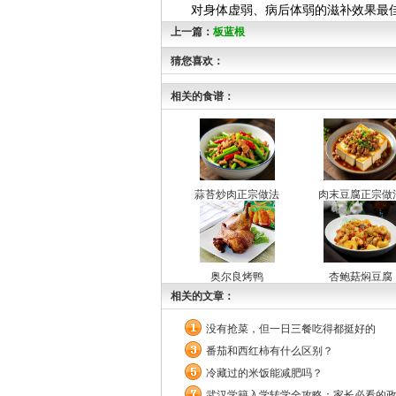
对身体虚弱、病后体弱的滋补效果最
上一篇：
板蓝根
猜您喜欢：
相关的食谱：
蒜苔炒肉正宗做法
肉末豆腐正宗做
奥尔良烤鸭
杏鲍菇焖豆腐
相关的文章：
没有抢菜，但一日三餐吃得都挺好的
番茄和西红柿有什么区别？
冷藏过的米饭能减肥吗？
武汉学籍入学转学全攻略：家长必看的