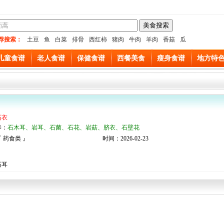
荐搜索：
土豆
鱼
白菜
排骨
西红柿
猪肉
牛肉
羊肉
香菇
瓜
儿童食谱
老人食谱
保健食谱
西餐美食
瘦身食谱
地方特
石衣
养：
石木耳、岩耳、石菌、石花、岩菇、脐衣、石壁花
 药食类 』
时间：2026-02-23
：
石耳