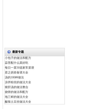
最新专题
小包子的做法和配方
蒜苔配什么菜好吃
每日一菜50道家常菜谱
君之烘焙食谱大全
汤的100种做法
凉拌粉丝的做法大全
猪肝汤的做法整合
烧饼的做法和配方
地三鲜的做法大全
酸辣土豆丝做法大全