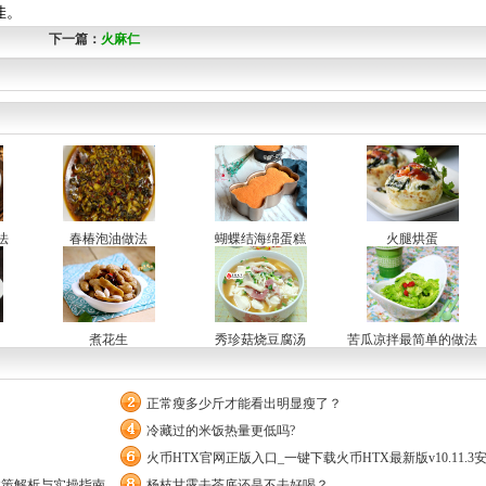
佳。
下一篇：
火麻仁
法
春椿泡油做法
蝴蝶结海绵蛋糕
火腿烘蛋
煮花生
秀珍菇烧豆腐汤
苦瓜凉拌最简单的做法
正常瘦多少斤才能看出明显瘦了？
冷藏过的米饭热量更低吗?
火币HTX官网正版入口_一键下载火币HTX最新版v10.11.3
政策解析与实操指南
杨枝甘露去茶底还是不去好喝？