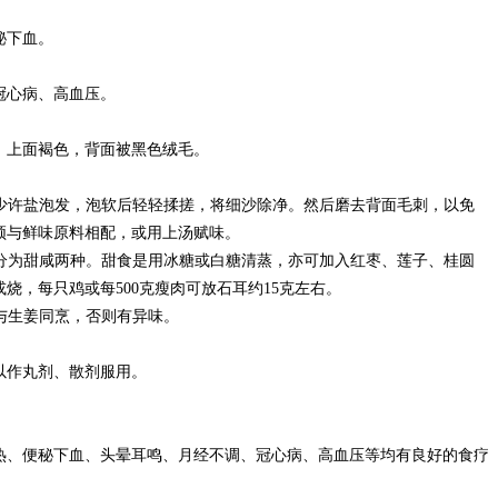
秘下血。
心病、高血压。
上面褐色，背面被黑色绒毛。
少许盐泡发，泡软后轻轻揉搓，将细沙除净。然后磨去背面毛刺，以免
须与鲜味原料相配，或用上汤赋味。
分为甜咸两种。甜食是用冰糖或白糖清蒸，亦可加入红枣、莲子、桂圆
或烧，每只鸡或每500克瘦肉可放石耳约15克左右。
与生姜同烹，否则有异味。
作丸剂、散剂服用。
、便秘下血、头晕耳鸣、月经不调、冠心病、高血压等均有良好的食疗