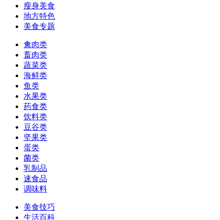
瘦身美食
地方特色
美食专题
禽肉类
畜肉类
蔬菜类
海鲜类
鱼类
水果类
药食类
饮料类
豆谷类
坚果类
蛋类
菌类
乳制品
速食品
调味料
美食技巧
生活百科