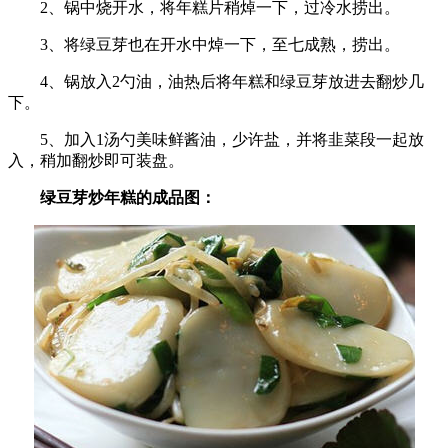
2、锅中烧开水，将年糕片稍焯一下，过冷水捞出。
3、将绿豆芽也在开水中焯一下，至七成熟，捞出。
4、锅放入2勺油，油热后将年糕和绿豆芽放进去翻炒几
下。
5、加入1汤勺美味鲜酱油，少许盐，并将韭菜段一起放
入，稍加翻炒即可装盘。
绿豆芽炒年糕的成品图：