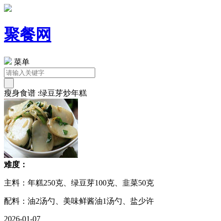
聚餐网
菜单
瘦身食谱 :绿豆芽炒年糕
难度：
主料：年糕250克、绿豆芽100克、韭菜50克
配料：油2汤勺、美味鲜酱油1汤勺、盐少许
2026-01-07