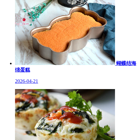
蝴蝶结海
绵蛋糕
2026-04-21