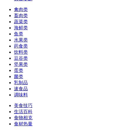
禽肉类
畜肉类
蔬菜类
海鲜类
鱼类
水果类
药食类
饮料类
豆谷类
坚果类
蛋类
菌类
乳制品
速食品
调味料
美食技巧
生活百科
食物相克
食材热量