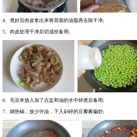
4、煮好后肉皮拿出来将背面的油脂再去除干净;
5、肉皮处理干净后切成丝备用;
6、毛豆米放入加了点盐和油的水中焯煮后备用;
7、烧热锅，放少许油，下入剁碎的豆瓣酱煸炒;