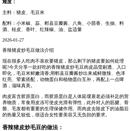
难度：
主料：猪皮、毛豆米
配料：小米椒、蒜、郫县豆瓣酱、八角、小茴香、生抽、料
酒、桂皮、香叶、红辣椒、油、盐适量
2026-01-27
香辣猪皮炒毛豆做法介绍
现在很多人吃肉不喜欢要猪皮，那么剩下的猪皮要如何处理
呢?今天分享一款好吃的香辣猪皮炒毛豆肉皮晶莹剔透、入口
即化，毛豆米鲜嫩清香;用郫县豆瓣酱炒出来咸鲜微辣、色泽
红亮、荤素搭配，动物蛋白和植物蛋白互补，再配上一点啤
酒，滋味真美。
肉皮富含胶原蛋白，而胶原蛋白是人体延缓衰老必须补足的营
养物质，常食用皮冻可使皮光滑有弹性，此外对人的筋腱、骨
骼、毛发都有重要的生理保健作用。而肉皮去除皮下的油脂后
的热量又较低，很适合女性要美容又无负担的要求。
香辣猪皮炒毛豆的做法：