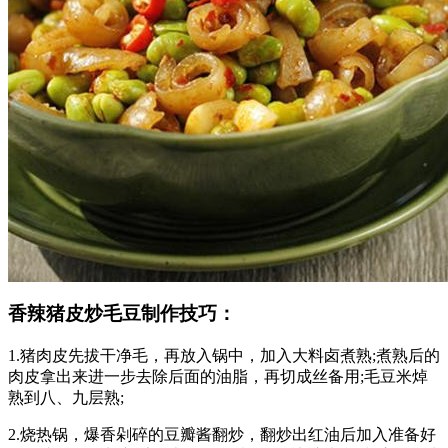
香辣猪皮炒毛豆制作技巧：
1.猪肉皮先拔干净毛，再放入锅中，加入大料卤煮熟;煮熟后的
肉皮拿出来进一步去除后面的油脂，再切成丝备用;毛豆米焯
熟到八、九层熟;
2.烧热锅，爆香剁碎的豆瓣酱翻炒，翻炒出红油后加入准备好