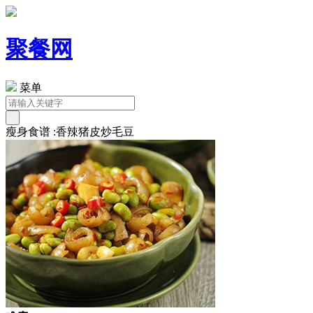
聚餐网
菜单
瘦身食谱 :香辣猪皮炒毛豆