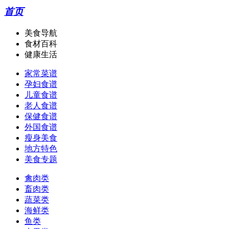
首页
美食导航
食材百科
健康生活
家常菜谱
孕妇食谱
儿童食谱
老人食谱
保健食谱
外国食谱
瘦身美食
地方特色
美食专题
禽肉类
畜肉类
蔬菜类
海鲜类
鱼类