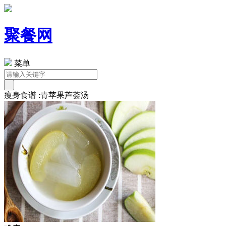
聚餐网
菜单
瘦身食谱 :青苹果芦荟汤