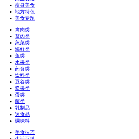
瘦身美食
地方特色
美食专题
禽肉类
畜肉类
蔬菜类
海鲜类
鱼类
水果类
药食类
饮料类
豆谷类
坚果类
蛋类
菌类
乳制品
速食品
调味料
美食技巧
生活百科