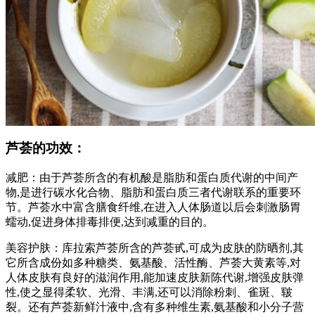
芦荟的功效：
减肥：由于芦荟所含的有机酸是脂肪和蛋白质代谢的中间产
物,是进行碳水化合物、脂肪和蛋白质三者代谢联系的重要环
节。芦荟水中富含膳食纤维,在进入人体肠道以后会刺激肠胃
蠕动,促进身体排毒排便,达到减重的目的。
美容护肤：库拉索芦荟所含的芦荟甙,可成为皮肤的防晒剂,其
它所含成份如多种糖类、氨基酸、活性酶、芦荟大黄素等,对
人体皮肤有良好的滋润作用,能加速皮肤新陈代谢,增强皮肤弹
性,使之显得柔软、光滑、丰满,还可以消除粉刺、雀斑、皲
裂。还有芦荟新鲜汁液中,含有多种维生素,氨基酸和小分子营