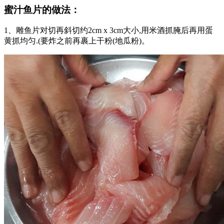
蜜汁鱼片的做法：
1、雕鱼片对切再斜切约2cm x 3cm大小,用米酒抓腌后再用蛋
黄抓均匀.(要炸之前再裹上干粉(地瓜粉)。