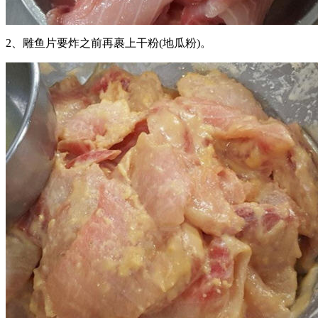
2、雕鱼片要炸之前再裹上干粉(地瓜粉)。