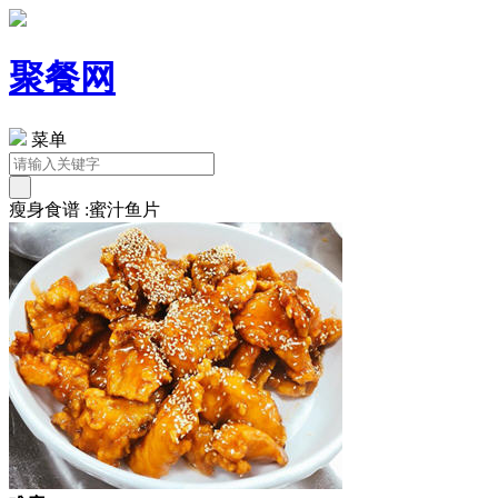
聚餐网
菜单
瘦身食谱 :蜜汁鱼片