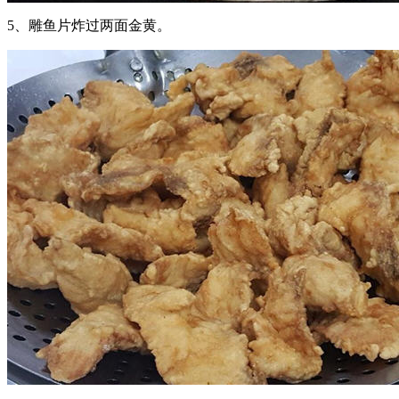
5、雕鱼片炸过两面金黄。