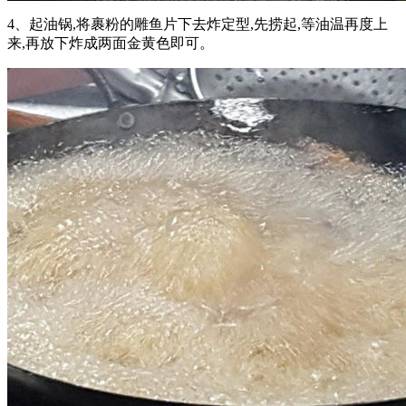
4、起油锅,将裹粉的雕鱼片下去炸定型,先捞起,等油温再度上
来,再放下炸成两面金黄色即可。