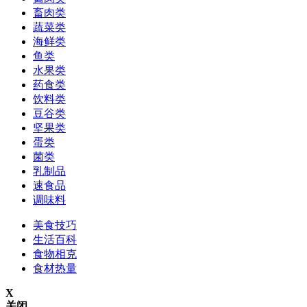
畜肉类
蔬菜类
海鲜类
鱼类
水果类
药食类
饮料类
豆谷类
坚果类
蛋类
菌类
乳制品
速食品
调味料
美食技巧
生活百科
食物相克
食材热量
X
关闭