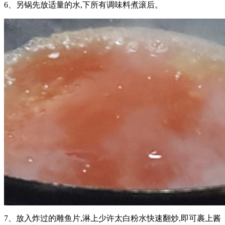
6、另锅先放适量的水,下所有调味料煮滚后。
7、放入炸过的雕鱼片,淋上少许太白粉水快速翻炒,即可裹上酱