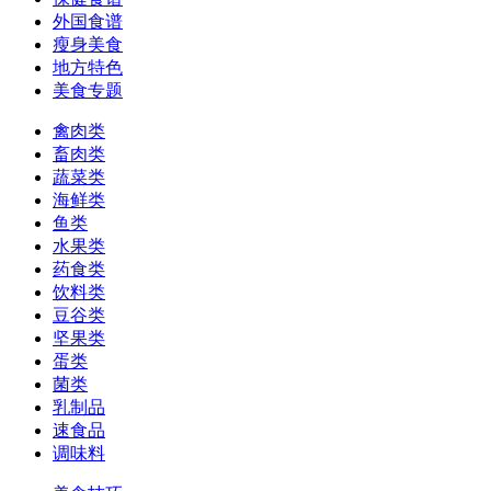
外国食谱
瘦身美食
地方特色
美食专题
禽肉类
畜肉类
蔬菜类
海鲜类
鱼类
水果类
药食类
饮料类
豆谷类
坚果类
蛋类
菌类
乳制品
速食品
调味料