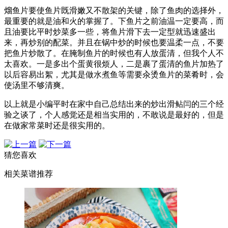
熘鱼片要使鱼片既滑嫩又不散架的关键，除了鱼肉的选择外，
最重要的就是油和火的掌握了。下鱼片之前油温一定要高，而
且油要比平时炒菜多一些，将鱼片滑下去一定型就迅速盛出
来，再炒别的配菜。并且在锅中炒的时候也要温柔一点，不要
把鱼片炒散了。在腌制鱼片的时候也有人放蛋清，但我个人不
太喜欢。一是多出个蛋黄很烦人，二是裹了蛋清的鱼片加热了
以后容易出絮，尤其是做水煮鱼等需要汆烫鱼片的菜肴时，会
使汤里不够清爽。
以上就是小编平时在家中自己总结出来的炒出滑鲇闫的三个经
验之谈了，个人感觉还是相当实用的，不敢说是最好的，但是
在做家常菜时还是很实用的。
猜您喜欢
相关菜谱推荐