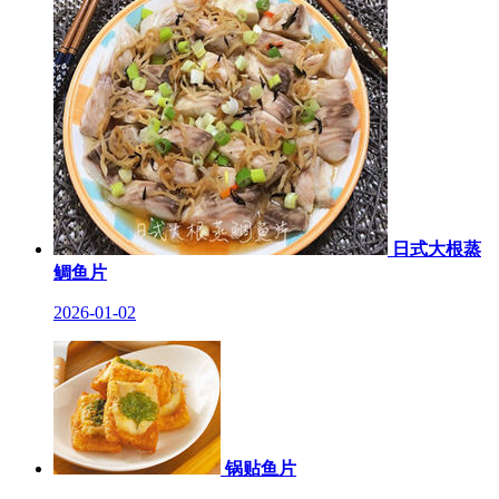
日式大根蒸
鲷鱼片
2026-01-02
锅贴鱼片