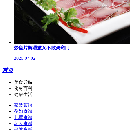
炒鱼片既滑嫩又不散架窍门
2026-07-02
首页
美食导航
食材百科
健康生活
家常菜谱
孕妇食谱
儿童食谱
老人食谱
保健食谱