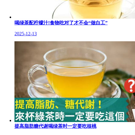
喝绿茶配柠檬汁!食物吃对了才不会“做白工”
2025-12-13
提高脂肪糖代谢喝绿茶时一定要吃核桃