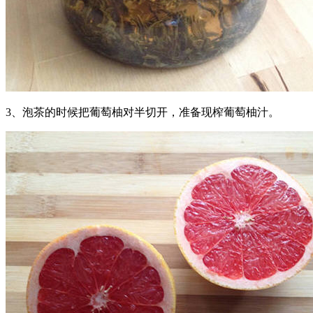
3、泡茶的时候把葡萄柚对半切开，准备现榨
葡萄柚汁。