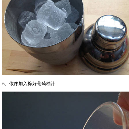
6、依序加入榨好葡萄柚汁