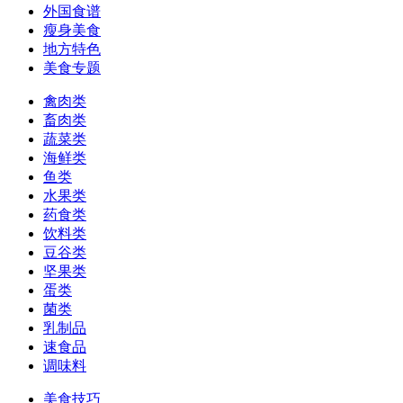
外国食谱
瘦身美食
地方特色
美食专题
禽肉类
畜肉类
蔬菜类
海鲜类
鱼类
水果类
药食类
饮料类
豆谷类
坚果类
蛋类
菌类
乳制品
速食品
调味料
美食技巧