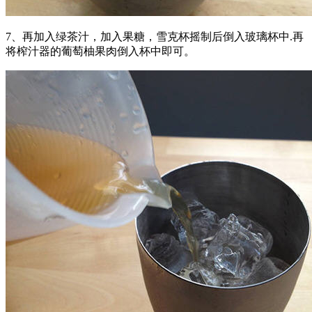
7、再加入绿茶汁，加入果糖，雪克杯摇制后倒入玻璃杯中.再
将榨汁器的葡萄柚果肉倒入杯中即可。