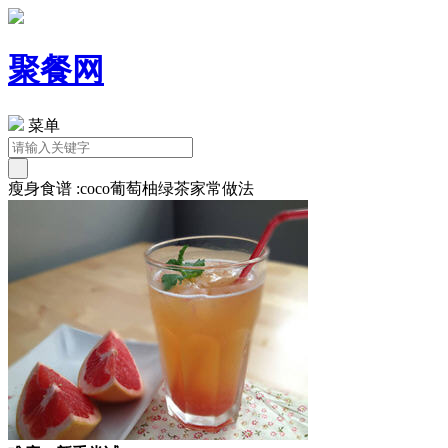
聚餐网
菜单
瘦身食谱 :coco葡萄柚绿茶家常做法