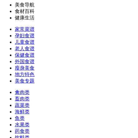
美食导航
食材百科
健康生活
家常菜谱
孕妇食谱
儿童食谱
老人食谱
保健食谱
外国食谱
瘦身美食
地方特色
美食专题
禽肉类
畜肉类
蔬菜类
海鲜类
鱼类
水果类
药食类
饮料类