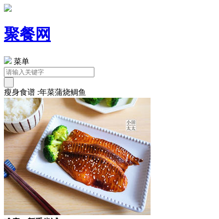
聚餐网
菜单
瘦身食谱 :年菜蒲烧鲷鱼