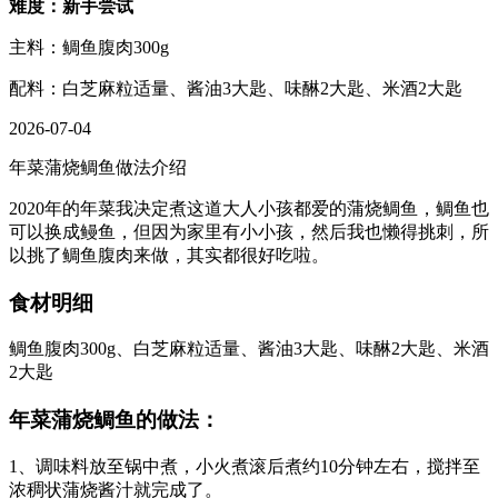
难度：新手尝试
主料：鲷鱼腹肉300g
配料：白芝麻粒适量、酱油3大匙、味醂2大匙、米酒2大匙
2026-07-04
年菜蒲烧鲷鱼做法介绍
2020年的年菜我决定煮这道大人小孩都爱的蒲烧鲷鱼，鲷鱼也
可以换成鳗鱼，但因为家里有小小孩，然后我也懒得挑刺，所
以挑了鲷鱼腹肉来做，其实都很好吃啦。
食材明细
鲷鱼腹肉300g、白芝麻粒适量、酱油3大匙、味醂2大匙、米酒
2大匙
年菜蒲烧鲷鱼的做法：
1、调味料放至锅中煮，小火煮滚后煮约10分钟左右，搅拌至
浓稠状蒲烧酱汁就完成了。