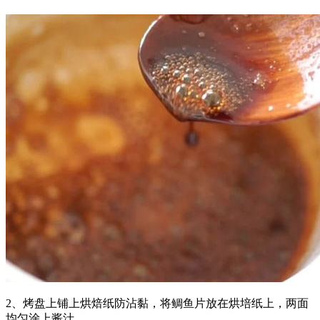
2、烤盘上铺上烘焙纸防沾黏，将鲷鱼片放在烘培纸上，两面
均匀涂上酱汁。