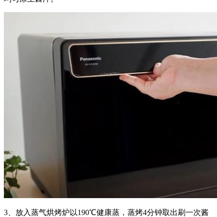
3、放入蒸气烘烤炉以190℃健康蒸，蒸烤4分钟取出刷一次酱