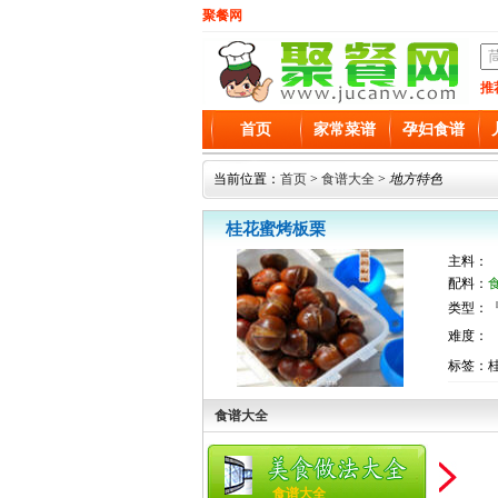
聚餐网
推
首页
家常菜谱
孕妇食谱
当前位置：
首页
>
食谱大全
>
地方特色
桂花蜜烤板栗
主料：
配料：
类型：『
难度：
标签：
食谱大全
食谱大全