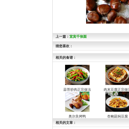
上一篇：
宜宾千张面
猜您喜欢：
相关的食谱：
蒜苔炒肉正宗做法
肉末豆腐正宗做
奥尔良烤鸭
杏鲍菇焖豆腐
相关的文章：