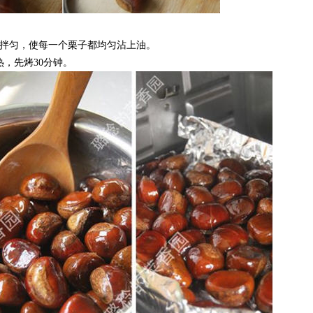
拌匀，使每一个栗子都均匀沾上油。
，先烤30分钟。