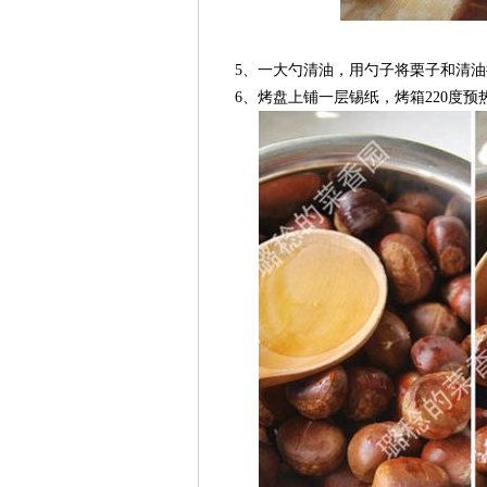
5、一大勺清油，用勺子将栗子和清油
6、烤盘上铺一层锡纸，烤箱220度预热