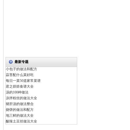
最新专题
小包子的做法和配方
蒜苔配什么菜好吃
每日一菜50道家常菜谱
君之烘焙食谱大全
汤的100种做法
凉拌粉丝的做法大全
猪肝汤的做法整合
烧饼的做法和配方
地三鲜的做法大全
酸辣土豆丝做法大全