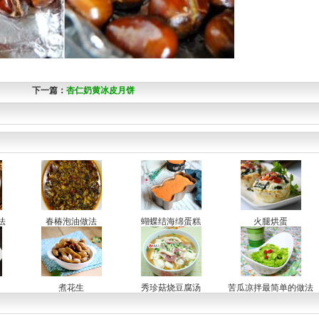
下一篇：
杏仁奶黄冰皮月饼
法
春椿泡油做法
蝴蝶结海绵蛋糕
火腿烘蛋
煮花生
秀珍菇烧豆腐汤
苦瓜凉拌最简单的做法