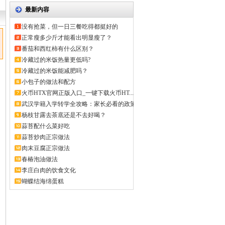
最新内容
没有抢菜，但一日三餐吃得都挺好的
正常瘦多少斤才能看出明显瘦了？
番茄和西红柿有什么区别？
冷藏过的米饭热量更低吗?
冷藏过的米饭能减肥吗？
小包子的做法和配方
火币HTX官网正版入口_一键下载火币HT...
武汉学籍入学转学全攻略：家长必看的政策
解...
杨枝甘露去茶底还是不去好喝？
蒜苔配什么菜好吃
蒜苔炒肉正宗做法
肉末豆腐正宗做法
春椿泡油做法
李庄白肉的饮食文化
蝴蝶结海绵蛋糕