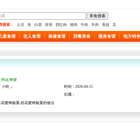
荐搜索：
土豆
鱼
白菜
排骨
西红柿
猪肉
牛肉
羊肉
香菇
瓜
儿童食谱
老人食谱
保健食谱
西餐美食
瘦身食谱
地方特
食用油,蜂蜜
 小吃 』
时间：2026-04-15
归属：
桂花蜜烤板栗,桂花蜜烤板栗的做法