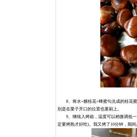
8、将水+糖桂花+蜂蜜勾兑成的桂花蜜
别是在栗子开口的位置也要刷上。
9、继续入烤箱，温度可以稍微调低一点1
定要烤熟才好吃)。我又烤了10分钟，期