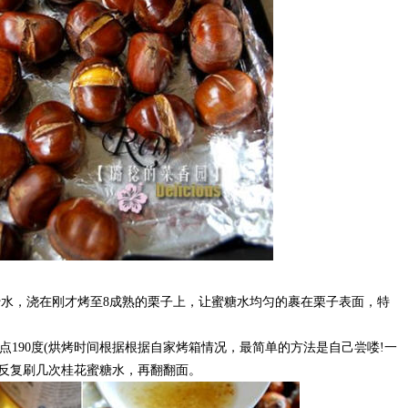
水，浇在刚才烤至8成熟的栗子上，让蜜糖水均匀的裹在栗子表面，特
90度(烘烤时间根据根据自家烤箱情况，最简单的方法是自己尝喽!一
间反复刷几次桂花蜜糖水，再翻翻面。